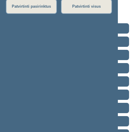
Rytinis posėdis
Patvirtinti pasirinktus
Patvirtinti visus
Vakarinis posėdis
Seimo posėdžiuose priimti projektai
2024–2028 metų kadencija
2020–2024 metų kadencija
2016–2020 metų kadencija
2012–2016 metų kadencija
2008–2012 metų kadencija
2004–2008 metų kadencija
2000–2004 metų kadencija
1996–2000 metų kadencija