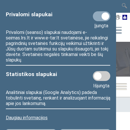
TAIS
TAR
LT
I
EN
Privalomi slapukai
Įjungta
Privalomi (seanso) slapukai naudojami e-
seimas.lrs.lt ir www.e-tar.lt svetainėse, jie reikalingi
pagrindinių svetainės funkcijų veikimui užtikrinti ir
Jūsų duotam sutikimui su slapuku išsaugoti, jei tokį
davėte. Svetainės negalės tinkamai veikti be šių
Seimo posėdžiai
slapukų.
Statistikos slapukai
Išjungta
Analitiniai slapukai (Google Analytics) padeda
tobulinti svetainę, renkant ir analizuojant informaciją
Pradžia
>
Seimo posėdžiai
>
Kadencijos
>
1992–1996 metų
apie jos lankomumą.
kadencija
>
7 eilinė
>
1995-10-12
Daugiau informacijos
1995-10-12 Seimo posėdžiai