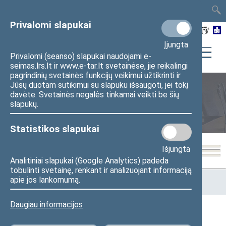
TAIS
TAR
LT
I
EN
Privalomi slapukai
Įjungta
Privalomi (seanso) slapukai naudojami e-
seimas.lrs.lt ir www.e-tar.lt svetainėse, jie reikalingi
pagrindinių svetainės funkcijų veikimui užtikrinti ir
Jūsų duotam sutikimui su slapuku išsaugoti, jei tokį
davėte. Svetainės negalės tinkamai veikti be šių
Seimo posėdžiai
slapukų.
Statistikos slapukai
Išjungta
Analitiniai slapukai (Google Analytics) padeda
tobulinti svetainę, renkant ir analizuojant informaciją
Pradžia
>
Seimo posėdžiai
>
Kadencijos
>
1992–1996 metų
apie jos lankomumą.
kadencija
>
7 eilinė
>
1995-12-28
Daugiau informacijos
1995-12-28 Seimo posėdžiai