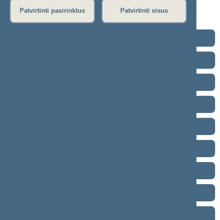
Neeilinis posėdis
Patvirtinti pasirinktus
Patvirtinti visus
Seimo posėdžiuose priimti projektai
2024–2028 metų kadencija
2020–2024 metų kadencija
2016–2020 metų kadencija
2012–2016 metų kadencija
2008–2012 metų kadencija
2004–2008 metų kadencija
2000–2004 metų kadencija
1996–2000 metų kadencija
1992–1996 metų kadencija