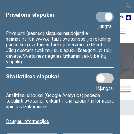
TAIS
TAR
LT
I
EN
Privalomi slapukai
Įjungta
Privalomi (seanso) slapukai naudojami e-
seimas.lrs.lt ir www.e-tar.lt svetainėse, jie reikalingi
pagrindinių svetainės funkcijų veikimui užtikrinti ir
Jūsų duotam sutikimui su slapuku išsaugoti, jei tokį
davėte. Svetainės negalės tinkamai veikti be šių
Seimo posėdžiai
slapukų.
Statistikos slapukai
Išjungta
Analitiniai slapukai (Google Analytics) padeda
tobulinti svetainę, renkant ir analizuojant informaciją
Pradžia
>
Seimo posėdžiai
>
Kadencijos
>
1996–2000 metų
apie jos lankomumą.
kadencija
>
9 eilinė
>
2000-09-12
Daugiau informacijos
2000-09-12 Seimo posėdžiai