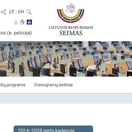
LT
I
EN
os (e. peticija)
arbų programa
Stenogramų leidiniai
2024–2028 metų kadencija