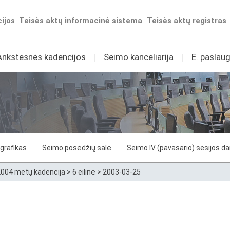
ijos
Teisės aktų informacinė sistema
Teisės aktų registras
Ankstesnės kadencijos
I
Seimo kanceliarija
I
E. paslaug
grafikas
Seimo posėdžių salė
Seimo IV (pavasario) sesijos d
004 metų kadencija
>
6 eilinė
>
2003-03-25