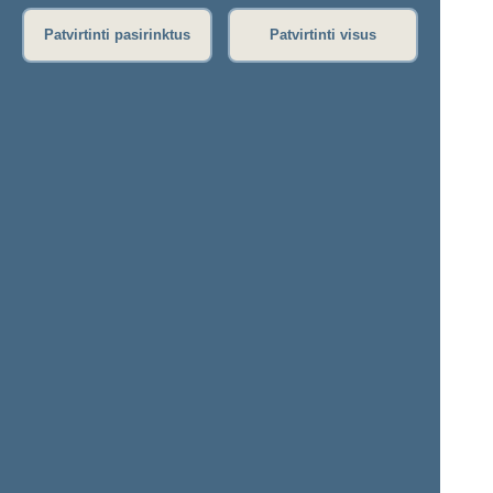
Rytinis posėdis
Vakarinis posėdis
Patvirtinti pasirinktus
Patvirtinti visus
Seimo posėdžiuose priimti projektai