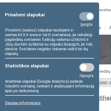
Numatomos transliac
Privalomi slapukai
Įjungta
Sudėtis
I
Veikla
I
Privalomi (seanso) slapukai naudojami e-
seimas.lrs.lt ir www.e-tar.lt svetainėse, jie reikalingi
pagrindinių svetainės funkcijų veikimui užtikrinti ir
Jūsų duotam sutikimui su slapuku išsaugoti, jei tokį
Seimo posėdžiai
davėte. Svetainės negalės tinkamai veikti be šių
slapukų.
Statistikos slapukai
Vykstantis posėdis
Posėdžiai
Posėdžių 
Išjungta
Analitiniai slapukai (Google Analytics) padeda
Pradžia
>
Seimo posėdžiai
>
Kadencijos
>
2000–2
tobulinti svetainę, renkant ir analizuojant informaciją
apie jos lankomumą.
2003-03-25 Seimo posėdžiai
Daugiau informacijos
Dienos darbotvarkė