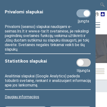
TAIS
TAR
LT
I
EN
Privalomi slapukai
Įjungta
Privalomi (seanso) slapukai naudojami e-
seimas.lrs.lt ir www.e-tar.lt svetainėse, jie reikalingi
pagrindinių svetainės funkcijų veikimui užtikrinti ir
Jūsų duotam sutikimui su slapuku išsaugoti, jei tokį
davėte. Svetainės negalės tinkamai veikti be šių
Seimo posėdžiai
slapukų.
Statistikos slapukai
Išjungta
Analitiniai slapukai (Google Analytics) padeda
tobulinti svetainę, renkant ir analizuojant informaciją
Pradžia
>
Seimo posėdžiai
>
Kadencijos
>
2004–2008 metų
apie jos lankomumą.
kadencija
>
2 neeilinė
>
2006-01-17
Daugiau informacijos
2006-01-17 Seimo posėdžiai