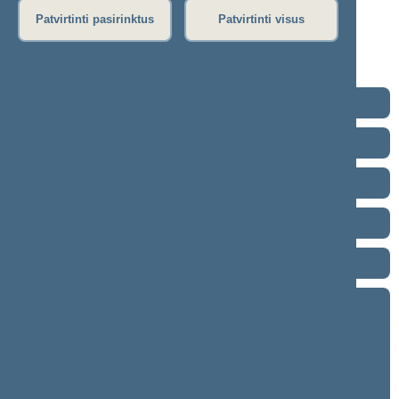
Dienos darbotvarkė
Patvirtinti pasirinktus
Patvirtinti visus
Rytinis posėdis
Vakarinis posėdis
Seimo posėdžiuose priimti projektai
2024–2028 metų kadencija
2020–2024 metų kadencija
2016–2020 metų kadencija
2012–2016 metų kadencija
2008–2012 metų kadencija
2004–2008 metų kadencija
9 eilinė (2008-09-10 – 2008-11-16)
8 eilinė (2008-03-10 – 2008-07-15)