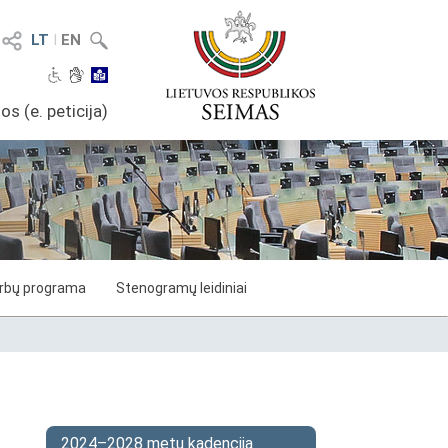
LT
I
EN
os (e. peticija)
arbų programa
Stenogramų leidiniai
2024–2028 metų kadencija