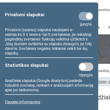
Numatomos transliac
Privalomi slapukai
Įjungta
Sudėtis
I
Veikla
I
Privalomi (seanso) slapukai naudojami e-
seimas.lrs.lt ir www.e-tar.lt svetainėse, jie reikalingi
pagrindinių svetainės funkcijų veikimui užtikrinti ir
Jūsų duotam sutikimui su slapuku išsaugoti, jei tokį
Seimo posėdžiai
davėte. Svetainės negalės tinkamai veikti be šių
slapukų.
Statistikos slapukai
Vykstantis posėdis
Posėdžiai
Posėdžių 
Išjungta
Analitiniai slapukai (Google Analytics) padeda
Pradžia
>
Seimo posėdžiai
>
Kadencijos
>
2008–2
tobulinti svetainę, renkant ir analizuojant informaciją
apie jos lankomumą.
2008-11-18 Seimo posėdžiai
Daugiau informacijos
Dienos darbotvarkė