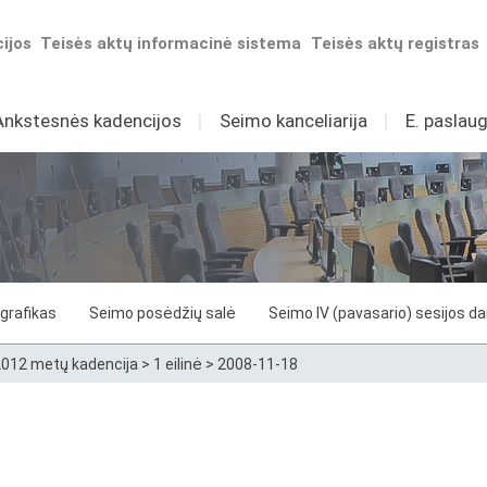
ijos
Teisės aktų informacinė sistema
Teisės aktų registras
Ankstesnės kadencijos
I
Seimo kanceliarija
I
E. paslaug
grafikas
Seimo posėdžių salė
Seimo IV (pavasario) sesijos d
012 metų kadencija
>
1 eilinė
>
2008-11-18