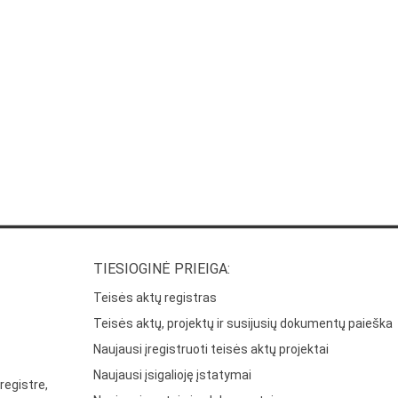
TIESIOGINĖ PRIEIGA:
Teisės aktų registras
Teisės aktų, projektų ir susijusių dokumentų paieška
Naujausi įregistruoti teisės aktų projektai
Naujausi įsigalioję įstatymai
registre,