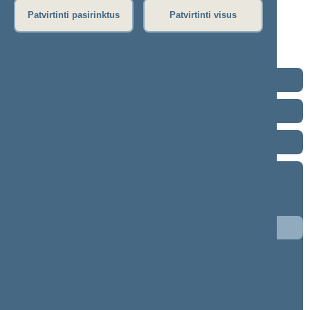
Dienos darbotvarkė
Patvirtinti pasirinktus
Patvirtinti visus
Rytinis posėdis
Vakarinis posėdis
Seimo posėdžiuose priimti projektai
2024–2028 metų kadencija
2020–2024 metų kadencija
2016–2020 metų kadencija
2012–2016 metų kadencija
9 eilinė (2016-09-10 – 2016-11-10)
8 eilinė (2016-03-10 – 2016-06-30)
7 neeilinė (2016-02-17 – 2016-02-25)
7 eilinė (2015-09-10 – 2015-12-23)