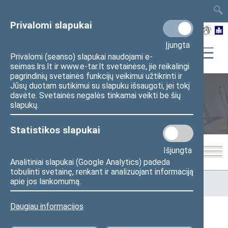
TAIS
TAR
LT
I
EN
Privalomi slapukai
Įjungta
Privalomi (seanso) slapukai naudojami e-
seimas.lrs.lt ir www.e-tar.lt svetainėse, jie reikalingi
pagrindinių svetainės funkcijų veikimui užtikrinti ir
Jūsų duotam sutikimui su slapuku išsaugoti, jei tokį
davėte. Svetainės negalės tinkamai veikti be šių
Seimo posėdžiai
slapukų.
Statistikos slapukai
Išjungta
Analitiniai slapukai (Google Analytics) padeda
tobulinti svetainę, renkant ir analizuojant informaciją
Pradžia
>
Seimo posėdžiai
>
Kadencijos
>
2012–2016 metų
apie jos lankomumą.
kadencija
>
8 eilinė
>
2016-03-24
Daugiau informacijos
2016-03-24 Seimo posėdžiai