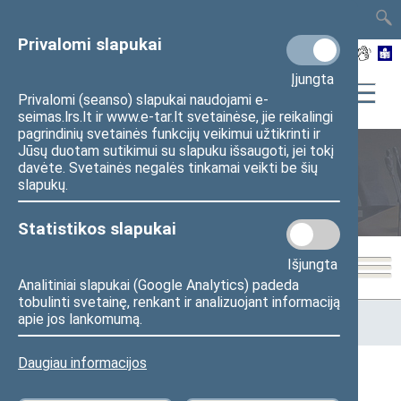
TAIS
TAR
LT
I
EN
Privalomi slapukai
Įjungta
Privalomi (seanso) slapukai naudojami e-
seimas.lrs.lt ir www.e-tar.lt svetainėse, jie reikalingi
pagrindinių svetainės funkcijų veikimui užtikrinti ir
Jūsų duotam sutikimui su slapuku išsaugoti, jei tokį
davėte. Svetainės negalės tinkamai veikti be šių
Seimo posėdžiai
slapukų.
Statistikos slapukai
Išjungta
Analitiniai slapukai (Google Analytics) padeda
tobulinti svetainę, renkant ir analizuojant informaciją
Pradžia
>
Seimo posėdžiai
>
Kadencijos
>
2016–2020 metų
apie jos lankomumą.
kadencija
>
4 eilinė
>
2018-05-22
Daugiau informacijos
2018-05-22 Seimo posėdžiai