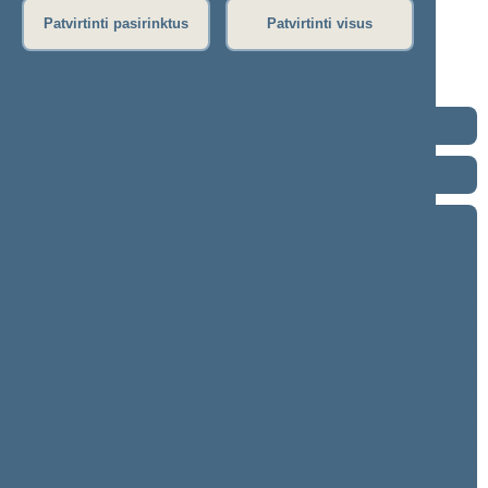
Dienos darbotvarkė
Patvirtinti pasirinktus
Patvirtinti visus
Rytinis posėdis
Vakarinis posėdis
Seimo posėdžiuose priimti projektai
2024–2028 metų kadencija
2020–2024 metų kadencija
2016–2020 metų kadencija
9 eilinė (2020-09-10 – 2020-11-10)
8 neeilinė (2020-08-18 – 2020-08-18)
8 eilinė (2020-03-10 – 2020-06-30)
7 neeilinė (2020-01-23 – 2020-01-28)
7 eilinė (2019-09-10 – 2020-01-14)