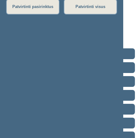
02-01)
Patvirtinti pasirinktus
Patvirtinti visus
Protokolas
Stenograma
Garso įrašas
(
atsisiųsti
)
Eiga nebuvo vedama.
2024–2028 metų kadencija
2020–2024 metų kadencija
2016–2020 metų kadencija
2012–2016 metų kadencija
2008–2012 metų kadencija
2004–2008 metų kadencija
2000–2004 metų kadencija