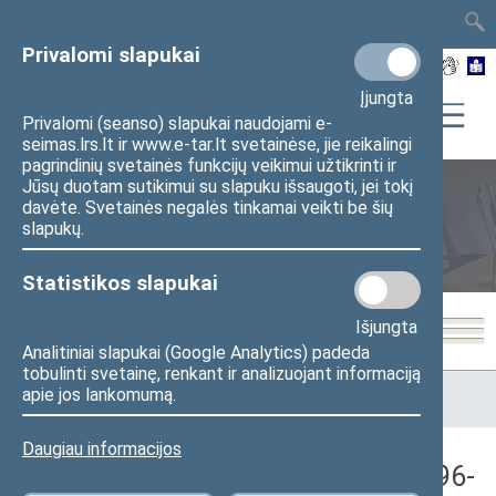
TAIS
TAR
LT
I
EN
Privalomi slapukai
Įjungta
Privalomi (seanso) slapukai naudojami e-
seimas.lrs.lt ir www.e-tar.lt svetainėse, jie reikalingi
pagrindinių svetainės funkcijų veikimui užtikrinti ir
Jūsų duotam sutikimui su slapuku išsaugoti, jei tokį
davėte. Svetainės negalės tinkamai veikti be šių
Seimo posėdžiai
slapukų.
Statistikos slapukai
Išjungta
Analitiniai slapukai (Google Analytics) padeda
tobulinti svetainę, renkant ir analizuojant informaciją
Pradžia
>
Seimo posėdžiai
>
Kadencijos
>
1992–1996 metų
apie jos lankomumą.
kadencija
>
7 eilinė
>
1996-02-01
>
Vakarinis posėdis
Daugiau informacijos
Seimo vakarinis posėdis Nr. 71 (1996-