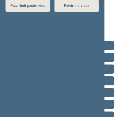
16)
Patvirtinti pasirinktus
Patvirtinti visus
Protokolas
Stenograma
Garso įrašas
(
atsisiųsti
)
Eiga nebuvo vedama.
2024–2028 metų kadencija
2020–2024 metų kadencija
2016–2020 metų kadencija
2012–2016 metų kadencija
2008–2012 metų kadencija
2004–2008 metų kadencija
2000–2004 metų kadencija