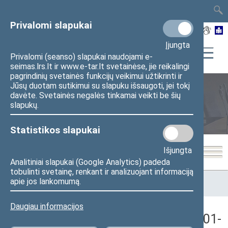
TAIS
TAR
LT
I
EN
Privalomi slapukai
Įjungta
Privalomi (seanso) slapukai naudojami e-
seimas.lrs.lt ir www.e-tar.lt svetainėse, jie reikalingi
pagrindinių svetainės funkcijų veikimui užtikrinti ir
Jūsų duotam sutikimui su slapuku išsaugoti, jei tokį
davėte. Svetainės negalės tinkamai veikti be šių
Seimo posėdžiai
slapukų.
Statistikos slapukai
Išjungta
Analitiniai slapukai (Google Analytics) padeda
tobulinti svetainę, renkant ir analizuojant informaciją
Pradžia
>
Seimo posėdžiai
>
Kadencijos
>
1992–1996 metų
apie jos lankomumą.
kadencija
>
7 eilinė
>
1996-01-16
>
Rytinis posėdis
Daugiau informacijos
Seimo rytinis posėdis Nr. 58 (1996-01-