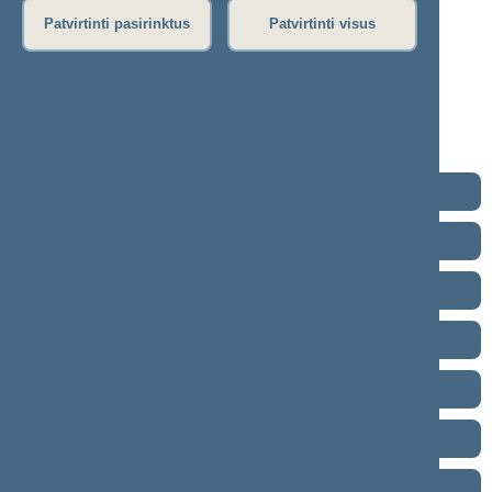
10-18)
Patvirtinti pasirinktus
Patvirtinti visus
Protokolas
Stenograma
Garso įrašas
(
atsisiųsti
)
Eiga nebuvo vedama.
2024–2028 metų kadencija
2020–2024 metų kadencija
2016–2020 metų kadencija
2012–2016 metų kadencija
2008–2012 metų kadencija
2004–2008 metų kadencija
2000–2004 metų kadencija