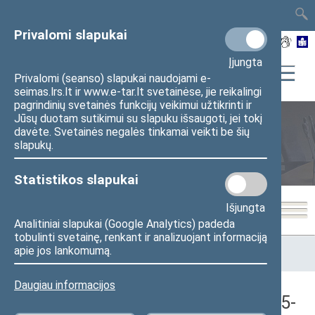
TAIS
TAR
LT
I
EN
Privalomi slapukai
Įjungta
Privalomi (seanso) slapukai naudojami e-
seimas.lrs.lt ir www.e-tar.lt svetainėse, jie reikalingi
pagrindinių svetainės funkcijų veikimui užtikrinti ir
Jūsų duotam sutikimui su slapuku išsaugoti, jei tokį
davėte. Svetainės negalės tinkamai veikti be šių
Seimo posėdžiai
slapukų.
Statistikos slapukai
Išjungta
Analitiniai slapukai (Google Analytics) padeda
tobulinti svetainę, renkant ir analizuojant informaciją
Pradžia
>
Seimo posėdžiai
>
Kadencijos
>
1992–1996 metų
apie jos lankomumą.
kadencija
>
7 eilinė
>
1995-10-18
>
Neeilinis posėdis
Daugiau informacijos
Seimo neeilinis posėdis Nr. 19 (1995-