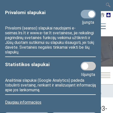
TAIS
TAR
LT
I
EN
Privalomi slapukai
Įjungta
Privalomi (seanso) slapukai naudojami e-
seimas.lrs.lt ir www.e-tar.lt svetainėse, jie reikalingi
pagrindinių svetainės funkcijų veikimui užtikrinti ir
Jūsų duotam sutikimui su slapuku išsaugoti, jei tokį
davėte. Svetainės negalės tinkamai veikti be šių
Seimo posėdžiai
slapukų.
Statistikos slapukai
Išjungta
Analitiniai slapukai (Google Analytics) padeda
tobulinti svetainę, renkant ir analizuojant informaciją
Pradžia
>
Seimo posėdžiai
>
Kadencijos
>
1992–1996 metų
apie jos lankomumą.
kadencija
>
1 neeilinė
>
1993-02-25
>
Rytinis neeilinis posėdis
Daugiau informacijos
Seimo rytinis neeilinis posėdis (1993-