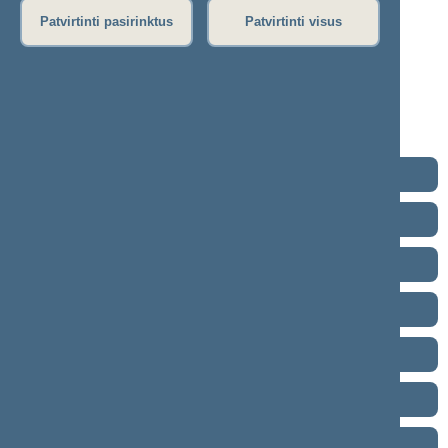
02-25)
Patvirtinti pasirinktus
Patvirtinti visus
Protokolas
Stenograma
Garso įrašas
(
atsisiųsti
)
Eiga nebuvo vedama.
2024–2028 metų kadencija
2020–2024 metų kadencija
2016–2020 metų kadencija
2012–2016 metų kadencija
2008–2012 metų kadencija
2004–2008 metų kadencija
2000–2004 metų kadencija