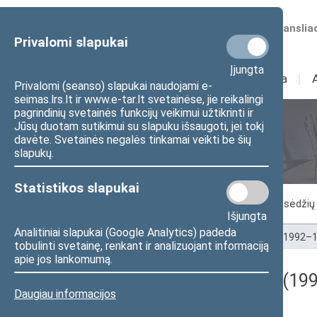
Numatomos transliac
Privalomi slapukai
Įjungta
Sudėtis
I
Veikla
I
Privalomi (seanso) slapukai naudojami e-
seimas.lrs.lt ir www.e-tar.lt svetainėse, jie reikalingi
pagrindinių svetainės funkcijų veikimui užtikrinti ir
Jūsų duotam sutikimui su slapuku išsaugoti, jei tokį
Seimo posėdžiai
davėte. Svetainės negalės tinkamai veikti be šių
slapukų.
Statistikos slapukai
Vykstantis posėdis
Posėdžiai
Posėdžių 
Išjungta
Analitiniai slapukai (Google Analytics) padeda
Pradžia
>
Seimo posėdžiai
>
Kadencijos
>
1992–1
tobulinti svetainę, renkant ir analizuojant informaciją
apie jos lankomumą.
Seimo neeilinis posėdis (19
Daugiau informacijos
Protokolas