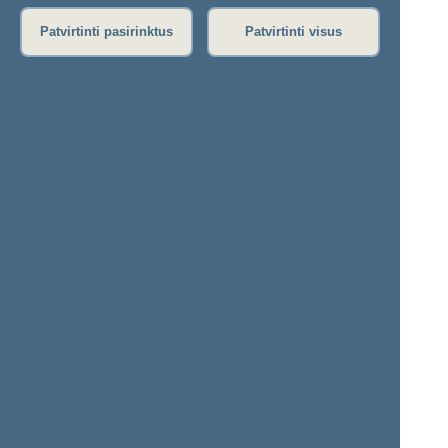
Stenograma
Patvirtinti pasirinktus
Patvirtinti visus
Garso įrašas
(
atsisiųsti
)
Eiga nebuvo vedama.