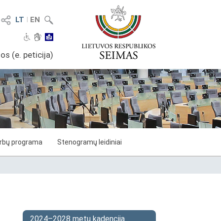
LT
I
EN
os (e. peticija)
arbų programa
Stenogramų leidiniai
2024–2028 metų kadencija