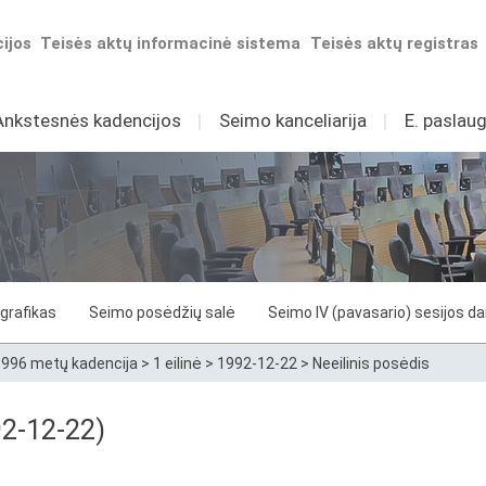
ijos
Teisės aktų informacinė sistema
Teisės aktų registras
Ankstesnės kadencijos
I
Seimo kanceliarija
I
E. paslaug
grafikas
Seimo posėdžių salė
Seimo IV (pavasario) sesijos d
996 metų kadencija
>
1 eilinė
>
1992-12-22
>
Neeilinis posėdis
92-12-22)