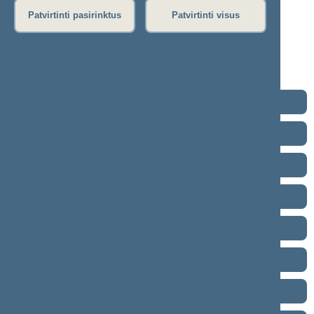
10-06)
Patvirtinti pasirinktus
Patvirtinti visus
Stenograma
Garso įrašas
(
atsisiųsti
)
Eiga nebuvo vedama.
2024–2028 metų kadencija
2020–2024 metų kadencija
2016–2020 metų kadencija
2012–2016 metų kadencija
2008–2012 metų kadencija
2004–2008 metų kadencija
2000–2004 metų kadencija