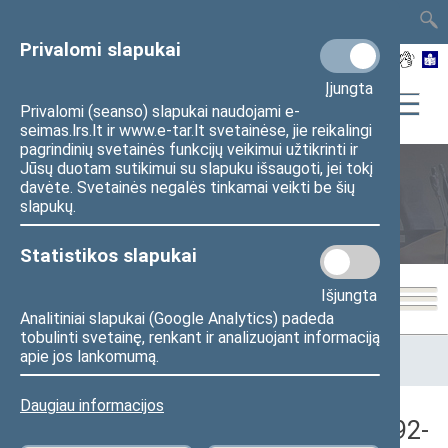
TAIS
TAR
LT
I
EN
Privalomi slapukai
Įjungta
Privalomi (seanso) slapukai naudojami e-
seimas.lrs.lt ir www.e-tar.lt svetainėse, jie reikalingi
pagrindinių svetainės funkcijų veikimui užtikrinti ir
Jūsų duotam sutikimui su slapuku išsaugoti, jei tokį
davėte. Svetainės negalės tinkamai veikti be šių
Seimo posėdžiai
slapukų.
Statistikos slapukai
Išjungta
Analitiniai slapukai (Google Analytics) padeda
tobulinti svetainę, renkant ir analizuojant informaciją
Pradžia
>
Seimo posėdžiai
>
Kadencijos
>
1990–1992 metų
apie jos lankomumą.
kadencija
>
6 eilinė
>
1992-10-06
>
Vakarinis posėdis
Daugiau informacijos
Seimo vakarinis posėdis Nr. 15 (1992-