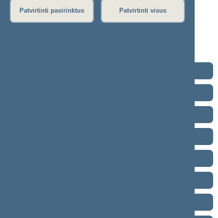
09-10)
Patvirtinti pasirinktus
Patvirtinti visus
Stenograma
Garso įrašas
(
atsisiųsti
)
Eiga nebuvo vedama.
2024–2028 metų kadencija
2020–2024 metų kadencija
2016–2020 metų kadencija
2012–2016 metų kadencija
2008–2012 metų kadencija
2004–2008 metų kadencija
2000–2004 metų kadencija