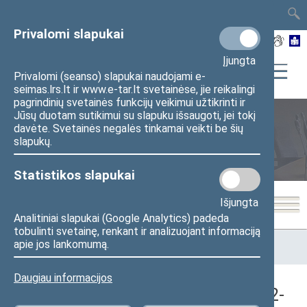
TAIS
TAR
LT
I
EN
Privalomi slapukai
Įjungta
Privalomi (seanso) slapukai naudojami e-
seimas.lrs.lt ir www.e-tar.lt svetainėse, jie reikalingi
pagrindinių svetainės funkcijų veikimui užtikrinti ir
Jūsų duotam sutikimui su slapuku išsaugoti, jei tokį
davėte. Svetainės negalės tinkamai veikti be šių
Seimo posėdžiai
slapukų.
Statistikos slapukai
Išjungta
Analitiniai slapukai (Google Analytics) padeda
tobulinti svetainę, renkant ir analizuojant informaciją
Pradžia
>
Seimo posėdžiai
>
Kadencijos
>
1990–1992 metų
apie jos lankomumą.
kadencija
>
6 eilinė
>
1992-09-10
>
Vakarinis posėdis
Daugiau informacijos
Seimo vakarinis posėdis Nr. 2 (1992-