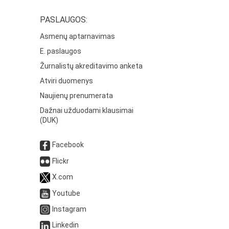
PASLAUGOS:
Asmenų aptarnavimas
E. paslaugos
Žurnalistų akreditavimo anketa
Atviri duomenys
Naujienų prenumerata
Dažnai užduodami klausimai
(DUK)
Facebook
Flickr
X.com
Youtube
Instagram
Linkedin