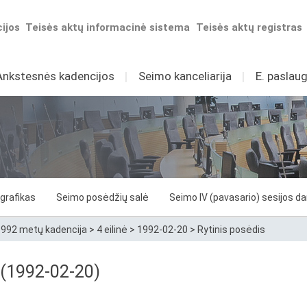
ijos
Teisės aktų informacinė sistema
Teisės aktų registras
Ankstesnės kadencijos
I
Seimo kanceliarija
I
E. paslaug
grafikas
Seimo posėdžių salė
Seimo IV (pavasario) sesijos d
992 metų kadencija
>
4 eilinė
>
1992-02-20
>
Rytinis posėdis
 (1992-02-20)