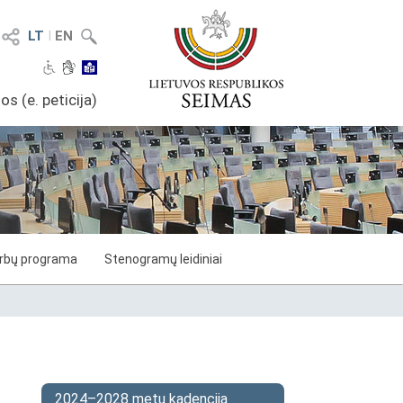
LT
I
EN
os (e. peticija)
arbų programa
Stenogramų leidiniai
2024–2028 metų kadencija