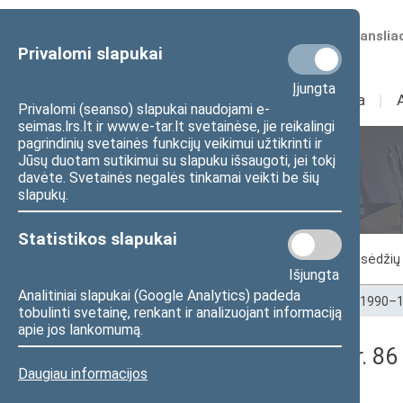
Numatomos transliac
Privalomi slapukai
Įjungta
Sudėtis
I
Veikla
I
Privalomi (seanso) slapukai naudojami e-
seimas.lrs.lt ir www.e-tar.lt svetainėse, jie reikalingi
pagrindinių svetainės funkcijų veikimui užtikrinti ir
Jūsų duotam sutikimui su slapuku išsaugoti, jei tokį
Seimo posėdžiai
davėte. Svetainės negalės tinkamai veikti be šių
slapukų.
Statistikos slapukai
Vykstantis posėdis
Posėdžiai
Posėdžių 
Išjungta
Analitiniai slapukai (Google Analytics) padeda
Pradžia
>
Seimo posėdžiai
>
Kadencijos
>
1990–1
tobulinti svetainę, renkant ir analizuojant informaciją
apie jos lankomumą.
Seimo rytinis posėdis Nr. 86
Daugiau informacijos
Stenograma