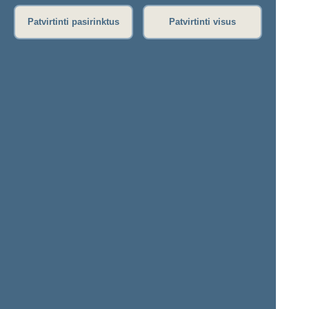
Garso įrašas
(
atsisiųsti
)
Patvirtinti pasirinktus
Patvirtinti visus
Eiga nebuvo vedama.