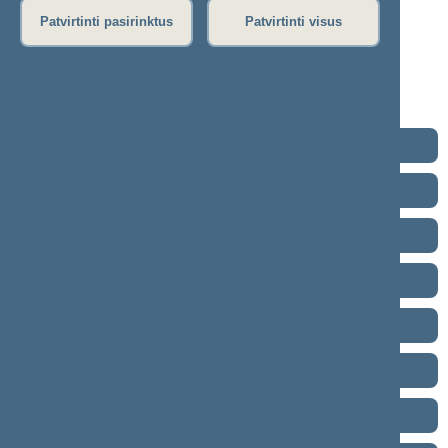
10-15)
Patvirtinti pasirinktus
Patvirtinti visus
Stenograma
Garso įrašas
(
atsisiųsti
)
Eiga nebuvo vedama.
2024–2028 metų kadencija
2020–2024 metų kadencija
2016–2020 metų kadencija
2012–2016 metų kadencija
2008–2012 metų kadencija
2004–2008 metų kadencija
2000–2004 metų kadencija