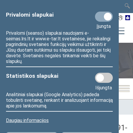
TAIS
TAR
LT
I
EN
Privalomi slapukai
Įjungta
Privalomi (seanso) slapukai naudojami e-
seimas.lrs.lt ir www.e-tar.lt svetainėse, jie reikalingi
pagrindinių svetainės funkcijų veikimui užtikrinti ir
Jūsų duotam sutikimui su slapuku išsaugoti, jei tokį
davėte. Svetainės negalės tinkamai veikti be šių
Seimo posėdžiai
slapukų.
Statistikos slapukai
Išjungta
Analitiniai slapukai (Google Analytics) padeda
tobulinti svetainę, renkant ir analizuojant informaciją
Pradžia
>
Seimo posėdžiai
>
Kadencijos
>
1990–1992 metų
apie jos lankomumą.
kadencija
>
4 eilinė
>
1991-10-15
>
Vakarinis posėdis
Daugiau informacijos
Seimo vakarinis posėdis Nr. 18 (1991-