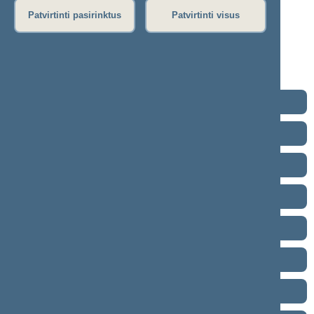
03-12)
Patvirtinti pasirinktus
Patvirtinti visus
Stenograma
Garso įrašas
(
atsisiųsti
)
Eiga nebuvo vedama.
2024–2028 metų kadencija
2020–2024 metų kadencija
2016–2020 metų kadencija
2012–2016 metų kadencija
2008–2012 metų kadencija
2004–2008 metų kadencija
2000–2004 metų kadencija