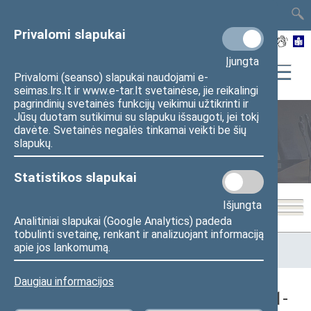
TAIS
TAR
LT
I
EN
Privalomi slapukai
Įjungta
Privalomi (seanso) slapukai naudojami e-
seimas.lrs.lt ir www.e-tar.lt svetainėse, jie reikalingi
pagrindinių svetainės funkcijų veikimui užtikrinti ir
Jūsų duotam sutikimui su slapuku išsaugoti, jei tokį
davėte. Svetainės negalės tinkamai veikti be šių
Seimo posėdžiai
slapukų.
Statistikos slapukai
Išjungta
Analitiniai slapukai (Google Analytics) padeda
tobulinti svetainę, renkant ir analizuojant informaciją
Pradžia
>
Seimo posėdžiai
>
Kadencijos
>
1990–1992 metų
apie jos lankomumą.
kadencija
>
3 eilinė
>
1991-03-12
>
Vakarinis posėdis
Daugiau informacijos
Seimo vakarinis posėdis Nr. 2 (1991-