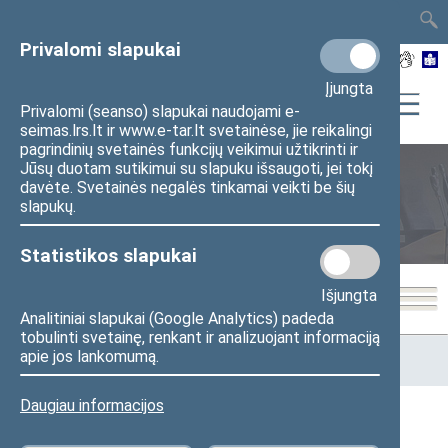
TAIS
TAR
LT
I
EN
Privalomi slapukai
Įjungta
Privalomi (seanso) slapukai naudojami e-
seimas.lrs.lt ir www.e-tar.lt svetainėse, jie reikalingi
pagrindinių svetainės funkcijų veikimui užtikrinti ir
Jūsų duotam sutikimui su slapuku išsaugoti, jei tokį
davėte. Svetainės negalės tinkamai veikti be šių
Seimo posėdžiai
slapukų.
Statistikos slapukai
Išjungta
Analitiniai slapukai (Google Analytics) padeda
tobulinti svetainę, renkant ir analizuojant informaciją
Pradžia
>
Seimo posėdžiai
>
Kadencijos
>
2008–2012 metų
apie jos lankomumą.
kadencija
>
9 eilinė
>
2012-09-26
>
Vakarinis posėdis
Daugiau informacijos
Seimo vakarinis posėdis Nr. 474