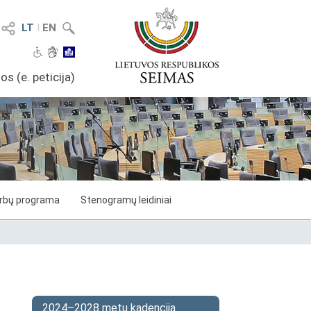
LT
I
EN
os (e. peticija)
arbų programa
Stenogramų leidiniai
2024–2028 metų kadencija