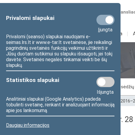
Numatomos transliac
Privalomi slapukai
Įjungta
Sudėtis
I
Veikla
I
Privalomi (seanso) slapukai naudojami e-
seimas.lrs.lt ir www.e-tar.lt svetainėse, jie reikalingi
pagrindinių svetainės funkcijų veikimui užtikrinti ir
Jūsų duotam sutikimui su slapuku išsaugoti, jei tokį
Seimo posėdžiai
davėte. Svetainės negalės tinkamai veikti be šių
slapukų.
Statistikos slapukai
Vykstantis posėdis
Posėdžiai
Posėdžių 
Išjungta
Analitiniai slapukai (Google Analytics) padeda
Pradžia
>
Seimo posėdžiai
>
Kadencijos
>
2016–2
tobulinti svetainę, renkant ir analizuojant informaciją
apie jos lankomumą.
Seimo rytinis posėdis Nr. 28
Daugiau informacijos
Protokolas