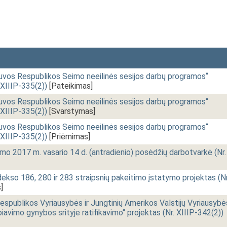
uvos Respublikos Seimo neeilinės sesijos darbų programos“
 XIIIP-335(2))
[Pateikimas]
uvos Respublikos Seimo neeilinės sesijos darbų programos“
 XIIIP-335(2))
[Svarstymas]
uvos Respublikos Seimo neeilinės sesijos darbų programos“
 XIIIP-335(2))
[Priėmimas]
o 2017 m. vasario 14 d. (antradienio) posėdžių darbotvarkė (Nr.
kso 186, 280 ir 283 straipsnių pakeitimo įstatymo projektas (Nr
]
espublikos Vyriausybės ir Jungtinių Amerikos Valstijų Vyriausybė
iavimo gynybos srityje ratifikavimo“ projektas (Nr. XIIIP-342(2))