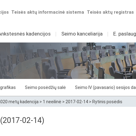
ijos
Teisės aktų informacinė sistema
Teisės aktų registras
Ankstesnės kadencijos
I
Seimo kanceliarija
I
E. paslaug
grafikas
Seimo posėdžių salė
Seimo IV (pavasario) sesijos d
020 metų kadencija
>
1 neeilinė
>
2017-02-14
>
Rytinis posėdis
 (2017-02-14)