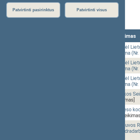
Stenograma
Patvirtinti pasirinktus
Patvirtinti visus
Vaizdo įrašas
Lankomumas
Laikas
Numeris
Svarstytas klausimas
10:08
1 - 1.
Seimo nutarimo „Dėl Liet
projektas +programa (Nr.
10:10
1 - 1.
Seimo nutarimo „Dėl Liet
projektas +programa (Nr.
10:11
1 - 1.
Seimo nutarimo „Dėl Liet
projektas +programa (Nr.
10:12
1 - 2.
Lietuvos Respublikos Seim
SPDD-28)
[Tvirtinimas]
10:14
1 - 3.
Baudžiamojo proceso kode
XIIIP-330(2))
[Pateikimas
10:34
1 - 4.
Įstatymo „Dėl Lietuvos R
susitarimo dėl bendradarb
[Pateikimas]