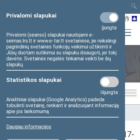
TAIS
TAR
LT
I
EN
Privalomi slapukai
Įjungta
Privalomi (seanso) slapukai naudojami e-
seimas.lrs.lt ir www.e-tar.lt svetainėse, jie reikalingi
pagrindinių svetainės funkcijų veikimui užtikrinti ir
Jūsų duotam sutikimui su slapuku išsaugoti, jei tokį
davėte. Svetainės negalės tinkamai veikti be šių
Seimo posėdžiai
slapukų.
Statistikos slapukai
Išjungta
Analitiniai slapukai (Google Analytics) padeda
tobulinti svetainę, renkant ir analizuojant informaciją
Pradžia
>
Seimo posėdžiai
>
Kadencijos
>
2016–2020 metų
apie jos lankomumą.
kadencija
>
2 eilinė
>
2017-07-04
>
Vakarinis posėdis
Daugiau informacijos
Seimo vakarinis posėdis Nr. 89 (2017-