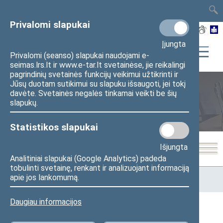
TAIS
TAR
LT
I
EN
Privalomi slapukai
Įjungta
Privalomi (seanso) slapukai naudojami e-
seimas.lrs.lt ir www.e-tar.lt svetainėse, jie reikalingi
pagrindinių svetainės funkcijų veikimui užtikrinti ir
Jūsų duotam sutikimui su slapuku išsaugoti, jei tokį
davėte. Svetainės negalės tinkamai veikti be šių
Seimo posėdžiai
slapukų.
Statistikos slapukai
Išjungta
Analitiniai slapukai (Google Analytics) padeda
tobulinti svetainę, renkant ir analizuojant informaciją
Pradžia
>
Seimo posėdžiai
>
Kadencijos
>
2016–2020 metų
apie jos lankomumą.
kadencija
>
4 eilinė
>
2018-03-27
>
Vakarinis posėdis
Daugiau informacijos
Seimo vakarinis posėdis Nr. 151