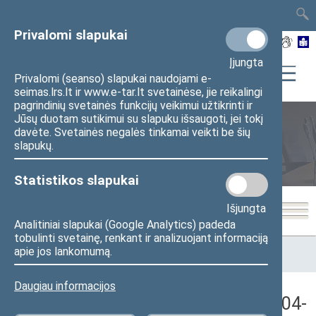
TAIS
TAR
LT
I
EN
Privalomi slapukai
Įjungta
Privalomi (seanso) slapukai naudojami e-
seimas.lrs.lt ir www.e-tar.lt svetainėse, jie reikalingi
pagrindinių svetainės funkcijų veikimui užtikrinti ir
Jūsų duotam sutikimui su slapuku išsaugoti, jei tokį
davėte. Svetainės negalės tinkamai veikti be šių
Seimo posėdžiai
slapukų.
Statistikos slapukai
Išjungta
Analitiniai slapukai (Google Analytics) padeda
tobulinti svetainę, renkant ir analizuojant informaciją
Pradžia
>
Seimo posėdžiai
>
Kadencijos
>
2020–2024 metų
apie jos lankomumą.
kadencija
>
2 eilinė
>
2021-04-22
>
Rytinis posėdis
Daugiau informacijos
Seimo rytinis posėdis Nr. 50 (2021-04-