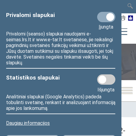
TAIS
TAR
LT
I
EN
Privalomi slapukai
Įjungta
Privalomi (seanso) slapukai naudojami e-
seimas.lrs.lt ir www.e-tar.lt svetainėse, jie reikalingi
pagrindinių svetainės funkcijų veikimui užtikrinti ir
Jūsų duotam sutikimui su slapuku išsaugoti, jei tokį
davėte. Svetainės negalės tinkamai veikti be šių
Seimo posėdžiai
slapukų.
Statistikos slapukai
Išjungta
Analitiniai slapukai (Google Analytics) padeda
tobulinti svetainę, renkant ir analizuojant informaciją
Pradžia
>
Seimo posėdžiai
>
Kadencijos
>
2020–2024 metų
apie jos lankomumą.
kadencija
>
4 eilinė
>
2022-03-29
>
Rytinis posėdis
Daugiau informacijos
Seimo rytinis posėdis Nr. 150 (2022-