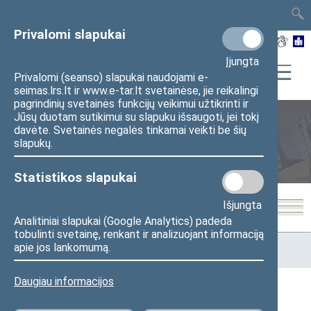
TAIS
TAR
LT
I
EN
Privalomi slapukai
Įjungta
Privalomi (seanso) slapukai naudojami e-
seimas.lrs.lt ir www.e-tar.lt svetainėse, jie reikalingi
pagrindinių svetainės funkcijų veikimui užtikrinti ir
Jūsų duotam sutikimui su slapuku išsaugoti, jei tokį
davėte. Svetainės negalės tinkamai veikti be šių
Seimo posėdžiai
slapukų.
Statistikos slapukai
Išjungta
Analitiniai slapukai (Google Analytics) padeda
tobulinti svetainę, renkant ir analizuojant informaciją
Pradžia
>
Seimo posėdžiai
>
Kadencijos
>
2020–2024 metų
apie jos lankomumą.
kadencija
>
4 eilinė
>
2022-05-19
>
Vakarinis posėdis
Daugiau informacijos
Seimo vakarinis posėdis Nr. 172