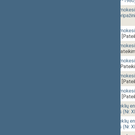
projektas (Nr. XIVP-1980
16:08
2 - 4.
Pridėtinės vertės mokesči
125(3) straipsnio pripaži
[Pateikimas]
16:10
2 - 5.
Pridėtinės vertės mokesč
(Nr. XIVP-1334(2))
[Patei
16:11
2 - 6.
Pridėtinės vertės mokesč
(Nr. XIVP-1970)
[Pateiki
16:12
2 - 7.
Pridėtinės vertės mokesč
(Nr. XIVP-710(2))
[Pateik
16:14
2 - 8.
Pridėtinės vertės mokesč
(Nr. XIVP-1307(3))
[Patei
16:16
2 - 9.
Pridėtinės vertės mokesč
(Nr. XIVP-1309(3))
[Patei
16:17
2 - 11.
Atsinaujinančių išteklių 
įstatymo projektas (Nr. 
16:18
2 - 12.
Atsinaujinančių išteklių 
įstatymo projektas (Nr. 