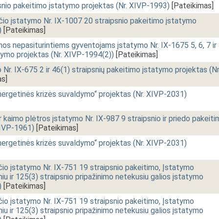
nio pakeitimo įstatymo projektas (Nr. XIVP-1993)
[Pateikimas]
o įstatymo Nr. IX-1007 20 straipsnio pakeitimo įstatymo
)
[Pateikimas]
mos nepasiturintiems gyventojams įstatymo Nr. IX-1675 5, 6, 7 ir
tymo projektas (Nr. XIVP-1994(2))
[Pateikimas]
r. IX-675 2 ir 46(1) straipsnių pakeitimo įstatymo projektas (Nr
s]
nergetinės krizės suvaldymo“ projektas (Nr. XIVP-2031)
r kaimo plėtros įstatymo Nr. IX-987 9 straipsnio ir priedo pakeit
XIVP-1961)
[Pateikimas]
nergetinės krizės suvaldymo“ projektas (Nr. XIVP-2031)
io įstatymo Nr. IX-751 19 straipsnio pakeitimo, Įstatymo
iu ir 125(3) straipsnio pripažinimo netekusiu galios įstatymo
)
[Pateikimas]
io įstatymo Nr. IX-751 19 straipsnio pakeitimo, Įstatymo
iu ir 125(3) straipsnio pripažinimo netekusiu galios įstatymo