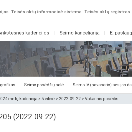
ijos
Teisės aktų informacinė sistema
Teisės aktų registras
Ankstesnės kadencijos
I
Seimo kanceliarija
I
E. paslaug
grafikas
Seimo posėdžių salė
Seimo IV (pavasario) sesijos d
024 metų kadencija
>
5 eilinė
>
2022-09-22
>
Vakarinis posėdis
 205 (2022-09-22)