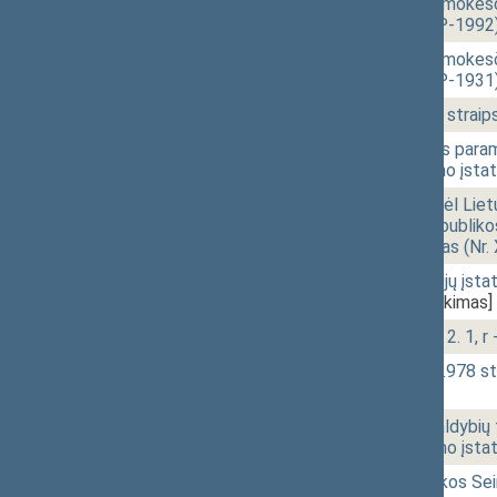
16:20
2 - 13.
Gyventojų pajamų mokesči
projektas (Nr. XIVP-1992
16:21
2 - 14.
Gyventojų pajamų mokesči
projektas (Nr. XIVP-1931
16:23
2 - 15.
Darbo kodekso 52 straips
16:24
2 - 16.
Piniginės socialinės para
straipsnių pakeitimo įsta
16:26
r - 3.
Seimo nutarimo „Dėl Liet
„Dėl Lietuvos Respublikos
pakeitimo“ projektas (Nr
16:33
r - 1.
Politinių organizacijų įs
XIVP-2021)
[Pateikimas]
16:38
- 2.
Klausimų grupė: r - 2. 1, r 
16:40
r - 2. 2.
Civilinio kodekso 6.978 s
[Svarstymas]
16:41
r - 2. 3.
Valstybės ir savivaldybių
straipsnio pakeitimo įst
16:42
r - 4.
Lietuvos Respublikos Se