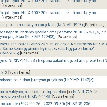
o įstatymo Nr. IX-1007 20 straipsnio pakeitimo įstatymo
)
[Pateikimas]
o įstatymo Nr. IX-1007 20 straipsnio pakeitimo įstatymo
)
[Pateikimas]
nio pakeitimo įstatymo projektas (Nr. XIVP-1993)
[Pateikimas]
mos nepasiturintiems gyventojams įstatymo Nr. IX-1675 5, 6, 7 ir
tymo projektas (Nr. XIVP-1994(2))
[Pateikimas]
uvos Respublikos Seimo 2020 m. gruodžio 4 d. nutarimo Nr. XIV-
 Seimo komisijų pirmininkų ir jų pavaduotojų patvirtinimo“
. XIVP-2026)
[Priėmimas]
tatymo Nr. XIV-1415 38 straipsnio pakeitimo įstatymo projektas (N
- 2. 2
[Svarstymas]
traipsnio pakeitimo įstatymo projektas (Nr. XIVP-1147(2))
 turto valdymo, naudojimo ir disponavimo juo Nr. VIII-729 12
atymo projektas (Nr. XIVP-1148)
[Svarstymas]
imo savaitė (2022-09-26 - 2022-09-30) (Nr. SPDS-206)