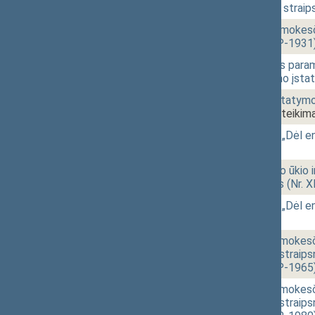
15:20
2 - 15.
Darbo kodekso 52 straips
15:37
2 - 14.
Gyventojų pajamų mokesči
projektas (Nr. XIVP-1931
15:42
2 - 16.
Piniginės socialinės para
straipsnių pakeitimo įsta
15:55
2 - 17.
Pelno mokesčio įstatymo N
XIVP-1125(3))
[Pateikima
16:02
2 - 1.
Seimo rezoliucijos „Dėl e
[Priėmimas]
16:03
1 - 9.
Žemės ūkio, maisto ūkio i
įstatymo projektas (Nr. 
16:03
2 - 1.
Seimo rezoliucijos „Dėl e
[Priėmimas]
16:04
2 - 2.
Pridėtinės vertės mokesč
papildymo 125(3) straipsn
projektas (Nr. XIVP-1965
16:07
2 - 3.
Pridėtinės vertės mokesč
papildymo 125(3) straipsn