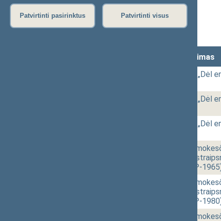
Stenograma
Patvirtinti pasirinktus
Patvirtinti visus
Vaizdo įrašas
Lankomumas
Laikas
Numeris
Svarstytas klausimas
14:01
2 - 1.
Seimo rezoliucijos „Dėl e
[Pateikimas]
14:20
2 - 1.
Seimo rezoliucijos „Dėl e
[Svarstymas]
14:21
2 - 1.
Seimo rezoliucijos „Dėl e
[Priėmimas]
14:28
2 - 2.
Pridėtinės vertės mokesč
papildymo 125(3) straipsn
projektas (Nr. XIVP-1965
14:33
2 - 3.
Pridėtinės vertės mokesč
papildymo 125(3) straipsn
projektas (Nr. XIVP-1980
14:46
2 - 4.
Pridėtinės vertės mokesči