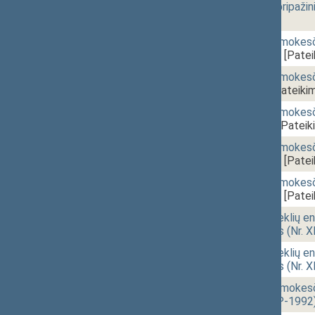
125(3) straipsnio pripaži
[Pateikimas]
14:47
2 - 5.
Pridėtinės vertės mokesč
(Nr. XIVP-1334(2))
[Patei
14:48
2 - 6.
Pridėtinės vertės mokesč
(Nr. XIVP-1970)
[Pateiki
14:49
2 - 7.
Pridėtinės vertės mokesč
(Nr. XIVP-710(2))
[Pateik
14:52
2 - 8.
Pridėtinės vertės mokesč
(Nr. XIVP-1307(3))
[Patei
14:54
2 - 9.
Pridėtinės vertės mokesč
(Nr. XIVP-1309(3))
[Patei
14:56
2 - 11.
Atsinaujinančių išteklių 
įstatymo projektas (Nr. 
15:07
2 - 12.
Atsinaujinančių išteklių 
įstatymo projektas (Nr. 
15:17
2 - 13.
Gyventojų pajamų mokesči
projektas (Nr. XIVP-1992