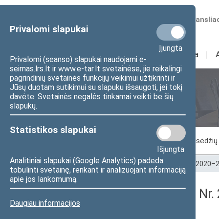
Numatomos transliac
Privalomi slapukai
Įjungta
Sudėtis
I
Veikla
I
Privalomi (seanso) slapukai naudojami e-
seimas.lrs.lt ir www.e-tar.lt svetainėse, jie reikalingi
pagrindinių svetainės funkcijų veikimui užtikrinti ir
Jūsų duotam sutikimui su slapuku išsaugoti, jei tokį
Seimo posėdžiai
davėte. Svetainės negalės tinkamai veikti be šių
slapukų.
Statistikos slapukai
Vykstantis posėdis
Posėdžiai
Posėdžių 
Išjungta
Analitiniai slapukai (Google Analytics) padeda
Pradžia
>
Seimo posėdžiai
>
Kadencijos
>
2020–2
tobulinti svetainę, renkant ir analizuojant informaciją
apie jos lankomumą.
Seimo vakarinis posėdis Nr.
Daugiau informacijos
Protokolas