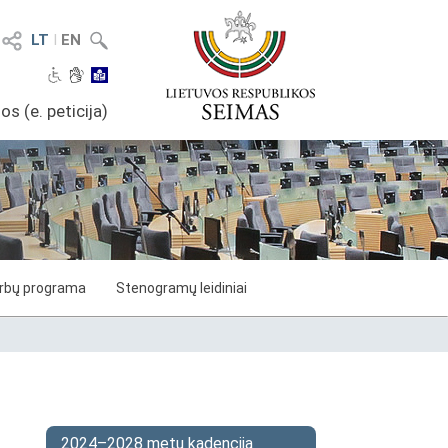
LT
I
EN
os (e. peticija)
arbų programa
Stenogramų leidiniai
2024–2028 metų kadencija