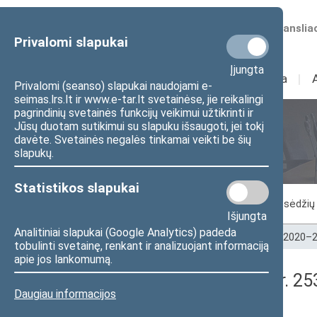
Numatomos transliac
Privalomi slapukai
Įjungta
Sudėtis
I
Veikla
I
Privalomi (seanso) slapukai naudojami e-
seimas.lrs.lt ir www.e-tar.lt svetainėse, jie reikalingi
pagrindinių svetainės funkcijų veikimui užtikrinti ir
Jūsų duotam sutikimui su slapuku išsaugoti, jei tokį
Seimo posėdžiai
davėte. Svetainės negalės tinkamai veikti be šių
slapukų.
Statistikos slapukai
Vykstantis posėdis
Posėdžiai
Posėdžių 
Išjungta
Analitiniai slapukai (Google Analytics) padeda
Pradžia
>
Seimo posėdžiai
>
Kadencijos
>
2020–2
tobulinti svetainę, renkant ir analizuojant informaciją
apie jos lankomumą.
Seimo rytinis posėdis Nr. 2
Daugiau informacijos
Protokolas