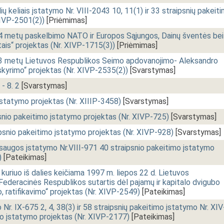
 keliais įstatymo Nr. VIII-2043 10, 11(1) ir 33 straipsnių pakeit
XIVP-2501(2))
[Priėmimas]
4 metų paskelbimo NATO ir Europos Sąjungos, Dainų šventės bei
ais“ projektas (Nr. XIVP-1715(3))
[Priėmimas]
3 metų Lietuvos Respublikos Seimo apdovanojimo- Aleksandro
skyrimo“ projektas (Nr. XIVP-2535(2))
[Svarstymas]
 - 8. 2
[Svarstymas]
 įstatymo projektas (Nr. XIIIP-3458)
[Svarstymas]
nio pakeitimo įstatymo projektas (Nr. XIVP-725)
[Svarstymas]
snio pakeitimo įstatymo projektas (Nr. XIVP-928)
[Svarstymas]
ės saugos įstatymo Nr.VIII-971 40 straipsnio pakeitimo įstatymo
)
[Pateikimas]
kuriuo iš dalies keičiama 1997 m. liepos 22 d. Lietuvos
 Federacinės Respublikos sutartis dėl pajamų ir kapitalo dvigubo
 ratifikavimo“ projektas (Nr. XIVP-2549)
[Pateikimas]
r. IX-675 2, 4, 38(3) ir 58 straipsnių pakeitimo įstatymo Nr. XIV
mo įstatymo projektas (Nr. XIVP-2177)
[Pateikimas]