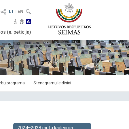
LT
I
EN
os (e. peticija)
arbų programa
Stenogramų leidiniai
2024–2028 metų kadencija