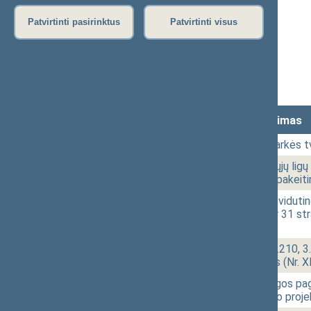
Stenograma
Patvirtinti pasirinktus
Patvirtinti visus
Vaizdo įrašas
(I dalis)
Vaizdo įrašas
(III dalis)
Vaizdo įrašas
(II dalis)
Lankomumas
Laikas
Numeris
Svarstytas klausimas
10:01
1 - 1.
Posėdžio darbotvarkės tv
10:01
1 - 2.
Žmonių užkrečiamųjų ligų p
26 ir 29 straipsnių pakei
10:02
1 - 3.
Vaiko minimalios ir vidutin
23, 24, 28, 29, 30 ir 31 
[Priėmimas]
10:02
1 - 4. 1.
Civilinio kodekso 3.210, 3
įstatymo projektas (Nr. 
10:03
1 - 4. 2.
Vaiko teisių apsaugos pagr
pakeitimo įstatymo proje