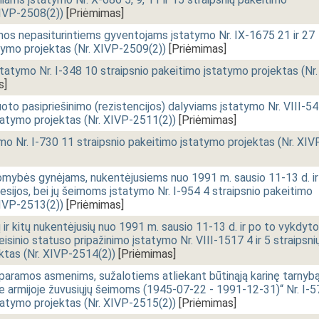
XIVP-2508(2))
[Priėmimas]
amos nepasiturintiems gyventojams įstatymo Nr. IX-1675 21 ir 27
tymo projektas (Nr. XIVP-2509(2))
[Priėmimas]
tatymo Nr. I-348 10 straipsnio pakeitimo įstatymo projektas (Nr.
s]
to pasipriešinimo (rezistencijos) dalyviams įstatymo Nr. VIII-5
tatymo projektas (Nr. XIVP-2511(2))
[Priėmimas]
ymo Nr. I-730 11 straipsnio pakeitimo įstatymo projektas (Nr. XIV
mybės gynėjams, nukentėjusiems nuo 1991 m. sausio 11-13 d. ir
sijos, bei jų šeimoms įstatymo Nr. I-954 4 straipsnio pakeitimo
XIVP-2513(2))
[Priėmimas]
r kitų nukentėjusių nuo 1991 m. sausio 11-13 d. ir po to vykdyt
sinio statuso pripažinimo įstatymo Nr. VIII-1517 4 ir 5 straipsni
ktas (Nr. XIVP-2514(2))
[Priėmimas]
 paramos asmenims, sužalotiems atliekant būtinąją karinę tarnyb
ioje armijoje žuvusiųjų šeimoms (1945-07-22 - 1991-12-31)“ Nr. I-
tatymo projektas (Nr. XIVP-2515(2))
[Priėmimas]