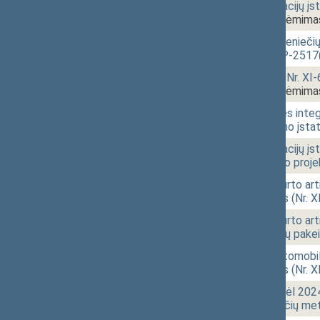
10:55
1 - 4.14.
Tikslinių kompensacijų įs
XIVP-2516(2))
[Priėmima
10:56
1 - 4.15.
Įstatymo „Dėl užsieniečių
projektas (Nr. XIVP-2517
10:56
1 - 4.16.
Šeimynų įstatymo Nr. XI-68
XIVP-2518(2))
[Priėmima
10:57
1 - 4.17.
Neįgaliųjų socialinės int
straipsnio pakeitimo įst
10:58
1 - 4.18.
Tikslinių kompensacijų įs
pakeitimo įstatymo proje
10:58
1 - 4.19.
Apsaugos nuo smurto arti
įstatymo projektas (Nr. 
10:59
1 - 4.20.
Apsaugos nuo smurto arti
934 1 ir 3 straipsnių pak
11:00
1 - 5.
Saugaus eismo automobilių
įstatymo projektas (Nr. 
11:00
1 - 6.
Seimo nutarimo „Dėl 202
Diplomatų Lozoraičių met