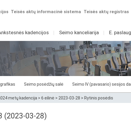
ijos
Teisės aktų informacinė sistema
Teisės aktų registras
Ankstesnės kadencijos
I
Seimo kanceliarija
I
E. paslaug
grafikas
Seimo posėdžių salė
Seimo IV (pavasario) sesijos d
024 metų kadencija
>
6 eilinė
>
2023-03-28
>
Rytinis posėdis
53 (2023-03-28)