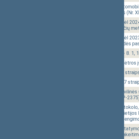
10:11
1 - 5.
Saugaus eismo automobilių
įstatymo projektas (Nr. 
10:11
1 - 6.
Seimo nutarimo „Dėl 202
Diplomatų Lozoraičių met
10:13
1 - 7.
Seimo nutarimo „Dėl 202
Stulginskio žvaigždės pa
10:22
1 - 8.
Klausimų grupė: 1 - 8. 1, 1
10:23
1 - 9. 1.
Socialinio verslo plėtros
10:26
r - 1.
Darbo kodekso 56 straips
10:27
r - 2.
Darbo kodekso 217 straip
10:28
2 - 11.
Krizių valdymo ir civilin
projektas (Nr. XIVP-2375
10:30
2 - 8.
Įstatymo „Dėl Protokolo, 
Respublikos ir Vokietijos
apmokestinimo išvengimo,
10:33
2 - 9.
Pelno mokesčio įstatymo N
726 1 straipsnio pakeiti