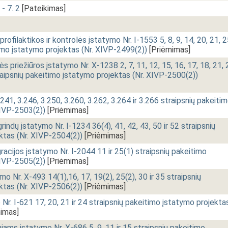
 - 7. 2
[Pateikimas]
rofilaktikos ir kontrolės įstatymo Nr. I-1553 5, 8, 9, 14, 20, 21, 2
timo įstatymo projektas (Nr. XIVP-2499(2))
[Priėmimas]
ės priežiūros įstatymo Nr. X-1238 2, 7, 11, 12, 15, 16, 17, 18, 21, 
straipsnių pakeitimo įstatymo projektas (Nr. XIVP-2500(2))
.241, 3.246, 3.250, 3.260, 3.262, 3.264 ir 3.266 straipsnių pakeiti
XIVP-2503(2))
[Priėmimas]
indų įstatymo Nr. I-1234 36(4), 41, 42, 43, 50 ir 52 straipsnių
ktas (Nr. XIVP-2504(2))
[Priėmimas]
gracijos įstatymo Nr. I-2044 11 ir 25(1) straipsnių pakeitimo
XIVP-2505(2))
[Priėmimas]
mo Nr. X-493 14(1),16, 17, 19(2), 25(2), 30 ir 35 straipsnių
ktas (Nr. XIVP-2506(2))
[Priėmimas]
r. I-621 17, 20, 21 ir 24 straipsnių pakeitimo įstatymo projekta
imas]
ams įstatymo Nr. X-686 5, 9, 11 ir 15 straipsnių pakeitimo