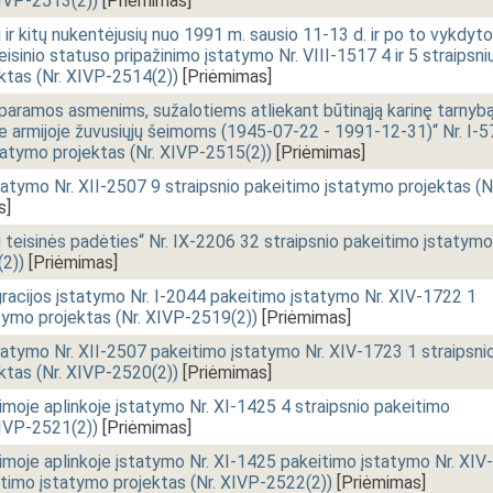
XIVP-2513(2))
[Priėmimas]
r kitų nukentėjusių nuo 1991 m. sausio 11-13 d. ir po to vykdyt
sinio statuso pripažinimo įstatymo Nr. VIII-1517 4 ir 5 straipsni
ktas (Nr. XIVP-2514(2))
[Priėmimas]
 paramos asmenims, sužalotiems atliekant būtinąją karinę tarnyb
ioje armijoje žuvusiųjų šeimoms (1945-07-22 - 1991-12-31)“ Nr. I-
tatymo projektas (Nr. XIVP-2515(2))
[Priėmimas]
tatymo Nr. XII-2507 9 straipsnio pakeitimo įstatymo projektas (N
s]
 teisinės padėties“ Nr. IX-2206 32 straipsnio pakeitimo įstatymo
(2))
[Priėmimas]
egracijos įstatymo Nr. I-2044 pakeitimo įstatymo Nr. XIV-1722 1
atymo projektas (Nr. XIVP-2519(2))
[Priėmimas]
tatymo Nr. XII-2507 pakeitimo įstatymo Nr. XIV-1723 1 straipsni
ktas (Nr. XIVP-2520(2))
[Priėmimas]
moje aplinkoje įstatymo Nr. XI-1425 4 straipsnio pakeitimo
XIVP-2521(2))
[Priėmimas]
moje aplinkoje įstatymo Nr. XI-1425 pakeitimo įstatymo Nr. XIV-
eitimo įstatymo projektas (Nr. XIVP-2522(2))
[Priėmimas]