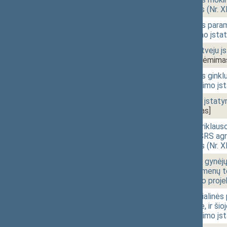
įstatymo projektas (Nr. 
10:51
1 - 4. 7.
Piniginės socialinės par
straipsnių pakeitimo įsta
10:52
1 - 4. 8.
Paramos mirties atveju įs
XIVP-2510(2))
[Priėmima
10:52
1 - 4. 9.
Valstybės paramos ginkluo
3 straipsnio pakeitimo įs
10:53
1 - 4.10.
Valstybinių pensijų įstat
2512(2))
[Priėmimas]
10:53
1 - 4.11.
Kompensacijų nepriklauso
po to vykdytos SSRS agre
įstatymo projektas (Nr. 
10:54
1 - 4.12.
Nepriklausomybės gynėjų i
SSRS agresijos asmenų tei
pakeitimo įstatymo proje
10:54
1 - 4.13.
Įstatymo „Dėl socialinės
sovietinėje armijoje, ir š
8 straipsnio pakeitimo įs