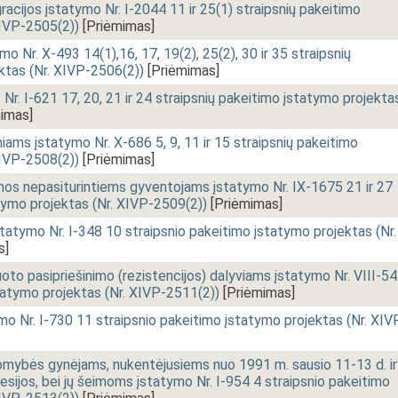
gracijos įstatymo Nr. I-2044 11 ir 25(1) straipsnių pakeitimo
XIVP-2505(2))
[Priėmimas]
mo Nr. X-493 14(1),16, 17, 19(2), 25(2), 30 ir 35 straipsnių
ktas (Nr. XIVP-2506(2))
[Priėmimas]
r. I-621 17, 20, 21 ir 24 straipsnių pakeitimo įstatymo projekta
imas]
ams įstatymo Nr. X-686 5, 9, 11 ir 15 straipsnių pakeitimo
XIVP-2508(2))
[Priėmimas]
amos nepasiturintiems gyventojams įstatymo Nr. IX-1675 21 ir 27
tymo projektas (Nr. XIVP-2509(2))
[Priėmimas]
tatymo Nr. I-348 10 straipsnio pakeitimo įstatymo projektas (Nr.
s]
to pasipriešinimo (rezistencijos) dalyviams įstatymo Nr. VIII-5
tatymo projektas (Nr. XIVP-2511(2))
[Priėmimas]
ymo Nr. I-730 11 straipsnio pakeitimo įstatymo projektas (Nr. XIV
mybės gynėjams, nukentėjusiems nuo 1991 m. sausio 11-13 d. ir
sijos, bei jų šeimoms įstatymo Nr. I-954 4 straipsnio pakeitimo