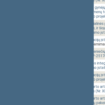
įstatymo projektas (Nr. 
10:07
1 - 4.12.
Nepriklausomybės gynėjų i
SSRS agresijos asmenų tei
pakeitimo įstatymo proje
10:07
1 - 4.13.
Įstatymo „Dėl socialinės
sovietinėje armijoje, ir š
8 straipsnio pakeitimo įs
10:08
1 - 4.14.
Tikslinių kompensacijų įs
XIVP-2516(2))
[Priėmima
10:08
1 - 4.15.
Įstatymo „Dėl užsieniečių
projektas (Nr. XIVP-2517
10:09
1 - 4.17.
Neįgaliųjų socialinės int
straipsnio pakeitimo įst
10:09
1 - 4.18.
Tikslinių kompensacijų įs
pakeitimo įstatymo proje
10:10
1 - 4.19.
Apsaugos nuo smurto arti
įstatymo projektas (Nr. 
10:10
1 - 4.20.
Apsaugos nuo smurto arti
934 1 ir 3 straipsnių pak