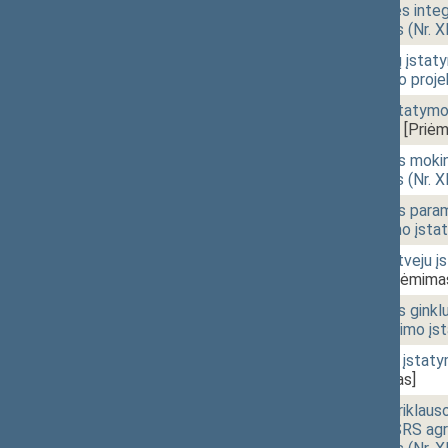
10:03
1 - 4. 3.
Neįgaliųjų socialinės inte
įstatymo projektas (Nr. 
10:04
1 - 4. 4.
Socialinių paslaugų įstaty
pakeitimo įstatymo proje
10:04
1 - 4. 5.
Išmokų vaikams įstatymo N
(Nr. XIVP-2507(2))
[Priėm
10:04
1 - 4. 6.
Socialinės paramos mokini
įstatymo projektas (Nr. 
10:05
1 - 4. 7.
Piniginės socialinės par
straipsnių pakeitimo įsta
10:05
1 - 4. 8.
Paramos mirties atveju įs
XIVP-2510(2))
[Priėmima
10:06
1 - 4. 9.
Valstybės paramos ginkluo
3 straipsnio pakeitimo įs
10:06
1 - 4.10.
Valstybinių pensijų įstat
2512(2))
[Priėmimas]
10:06
1 - 4.11.
Kompensacijų nepriklauso
po to vykdytos SSRS agre