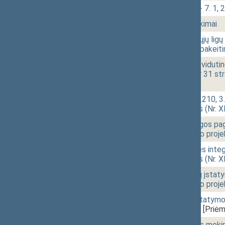
10:34
2 - 7.
Klausimų grupė: 2 - 7. 1, 2
10:37
1 - 17.
Seimo narių pareiškimai
10:45
1 - 2.
Žmonių užkrečiamųjų ligų p
26 ir 29 straipsnių pakei
10:47
1 - 3.
Vaiko minimalios ir vidutin
23, 24, 28, 29, 30 ir 31 
[Priėmimas]
10:48
1 - 4. 1.
Civilinio kodekso 3.210, 3
įstatymo projektas (Nr. 
10:48
1 - 4. 2.
Vaiko teisių apsaugos pagr
pakeitimo įstatymo proje
10:49
1 - 4. 3.
Neįgaliųjų socialinės inte
įstatymo projektas (Nr. 
10:50
1 - 4. 4.
Socialinių paslaugų įstaty
pakeitimo įstatymo proje
10:50
1 - 4. 5.
Išmokų vaikams įstatymo N
(Nr. XIVP-2507(2))
[Priėm
10:51
1 - 4. 6.
Socialinės paramos mokini