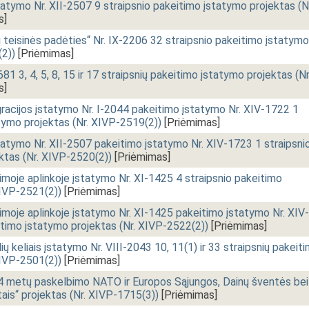
tatymo Nr. XII-2507 9 straipsnio pakeitimo įstatymo projektas (N
s]
 teisinės padėties“ Nr. IX-2206 32 straipsnio pakeitimo įstatymo
(2))
[Priėmimas]
1 3, 4, 5, 8, 15 ir 17 straipsnių pakeitimo įstatymo projektas (Nr
s]
egracijos įstatymo Nr. I-2044 pakeitimo įstatymo Nr. XIV-1722 1
atymo projektas (Nr. XIVP-2519(2))
[Priėmimas]
tatymo Nr. XII-2507 pakeitimo įstatymo Nr. XIV-1723 1 straipsni
ktas (Nr. XIVP-2520(2))
[Priėmimas]
moje aplinkoje įstatymo Nr. XI-1425 4 straipsnio pakeitimo
XIVP-2521(2))
[Priėmimas]
moje aplinkoje įstatymo Nr. XI-1425 pakeitimo įstatymo Nr. XIV-
eitimo įstatymo projektas (Nr. XIVP-2522(2))
[Priėmimas]
 keliais įstatymo Nr. VIII-2043 10, 11(1) ir 33 straipsnių pakeit
XIVP-2501(2))
[Priėmimas]
4 metų paskelbimo NATO ir Europos Sąjungos, Dainų šventės bei
ais“ projektas (Nr. XIVP-1715(3))
[Priėmimas]