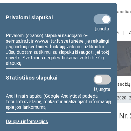
Numatomos transliac
Privalomi slapukai
Įjungta
Sudėtis
I
Veikla
I
Privalomi (seanso) slapukai naudojami e-
seimas.lrs.lt ir www.e-tar.lt svetainėse, jie reikalingi
pagrindinių svetainės funkcijų veikimui užtikrinti ir
Jūsų duotam sutikimui su slapuku išsaugoti, jei tokį
Seimo posėdžiai
davėte. Svetainės negalės tinkamai veikti be šių
slapukų.
Statistikos slapukai
Vykstantis posėdis
Posėdžiai
Posėdžių 
Išjungta
Analitiniai slapukai (Google Analytics) padeda
Pradžia
>
Seimo posėdžiai
>
Kadencijos
>
2020–2
tobulinti svetainę, renkant ir analizuojant informaciją
apie jos lankomumą.
Seimo vakarinis posėdis Nr.
Daugiau informacijos
Protokolas