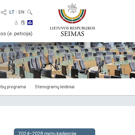
LT
I
EN
os (e. peticija)
arbų programa
Stenogramų leidiniai
2024–2028 metų kadencija