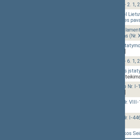
15:24
2 - 2.
Klausimų grupė: 2 - 2. 1, 2 
15:25
2 - 3.
Seimo statuto „Dėl Lietuv
straipsnių ir III dalies p
15:26
2 - 4.
Įstatymo „Dėl Reglamento
pakeitimo projektas (Nr.
15:27
2 - 5.
Architektų rūmų įstatymo
2387)
[Pateikimas]
15:27
2 - 6.
Klausimų grupė: 2 - 6. 1, 2
15:29
2 - 9.
Alkoholio kontrolės įstat
XIVP-1966(2))
[Pateikima
15:48
2 - 11.
Statybos įstatymo Nr. I-
2371)
[Pateikimas]
15:50
2 - 13.
Maisto įstatymo Nr. VIII-
[Pateikimas]
16:15
r - 4.
Žemės įstatymo Nr. I-446
[Pateikimas]
16:16
r - 5.
Lietuvos Respublikos Se