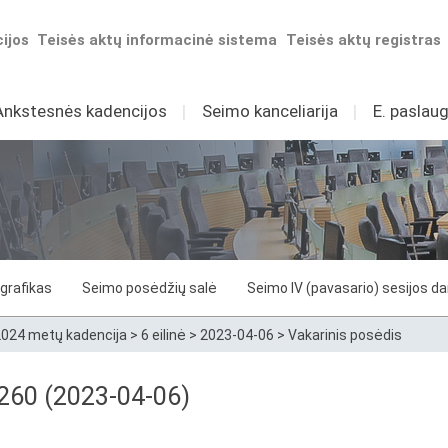
ijos
Teisės aktų informacinė sistema
Teisės aktų registras
Ankstesnės kadencijos
I
Seimo kanceliarija
I
E. paslaug
grafikas
Seimo posėdžių salė
Seimo IV (pavasario) sesijos d
024 metų kadencija
>
6 eilinė
>
2023-04-06
>
Vakarinis posėdis
 260 (2023-04-06)