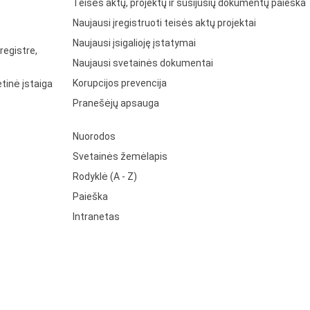
Teisės aktų, projektų ir susijusių dokumentų paieška
Naujausi įregistruoti teisės aktų projektai
Naujausi įsigalioję įstatymai
registre,
Naujausi svetainės dokumentai
Korupcijos prevencija
tinė įstaiga
Pranešėjų apsauga
Nuorodos
Svetainės žemėlapis
Rodyklė (A - Z)
Paieška
Intranetas