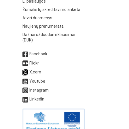
E. paslaugos
Žurnalistų akreditavimo anketa
Atviri duomenys
Naujienų prenumerata
Dažnai užduodami klausimai
(DUK)
Facebook
Flickr
X.com
Youtube
Instagram
Linkedin