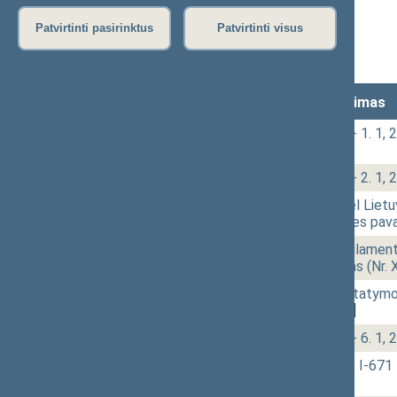
Stenograma
Patvirtinti pasirinktus
Patvirtinti visus
Vaizdo įrašas
Lankomumas
Laikas
Numeris
Svarstytas klausimas
14:02
2 - 1.
Klausimų grupė: 2 - 1. 1, 2 - 
[Pateikimas]
14:04
2 - 2.
Klausimų grupė: 2 - 2. 1, 2 
14:25
2 - 3.
Seimo statuto „Dėl Lietuv
straipsnių ir III dalies p
14:33
2 - 4.
Įstatymo „Dėl Reglamento
pakeitimo projektas (Nr.
14:40
2 - 5.
Architektų rūmų įstatymo
2387)
[Pateikimas]
14:53
2 - 6.
Klausimų grupė: 2 - 6. 1, 2
15:07
2 - 8.
Miškų įstatymo Nr. I-671
[Pateikimas]