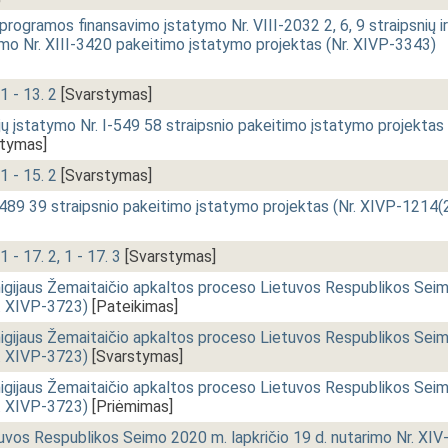
s programos finansavimo įstatymo Nr. VIII-2032 2, 6, 9 straipsnių ir
ymo Nr. XIII-3420 pakeitimo įstatymo projektas (Nr. XIVP-3343)
1 - 13. 2
[Svarstymas]
jų įstatymo Nr. I-549 58 straipsnio pakeitimo įstatymo projektas
tymas]
1 - 15. 2
[Svarstymas]
1489 39 straipsnio pakeitimo įstatymo projektas (Nr. XIVP-1214(2
1 - 17. 2, 1 - 17. 3
[Svarstymas]
igijaus Žemaitaičio apkaltos proceso Lietuvos Respublikos Sei
r. XIVP-3723)
[Pateikimas]
igijaus Žemaitaičio apkaltos proceso Lietuvos Respublikos Sei
r. XIVP-3723)
[Svarstymas]
igijaus Žemaitaičio apkaltos proceso Lietuvos Respublikos Sei
r. XIVP-3723)
[Priėmimas]
uvos Respublikos Seimo 2020 m. lapkričio 19 d. nutarimo Nr. XIV