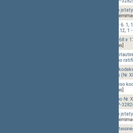
projektas (Nr. XIVP-3282
10:34
1 - 5. 4.
Suėmimo vykdymo įstatymo
XIVP-3283(2))
[Priėmima
10:34
1 - 6.
Klausimų grupė: 1 - 6. 1, 1 - 
6.10, 1 - 6.11, 1 - 6.12, 1 -
10:45
1 - 3.
Rinkimų kodekso 168 ir 17
3513(2))
[Priėmimas]
10:46
1 - 4.
Įstatymo „Dėl Tarptautin
straipsnio pakeitimo rati
10:47
1 - 5. 1.
Bausmių vykdymo kodekso 1
įstatymo projektas (Nr. 
10:48
1 - 5. 2.
Baudžiamojo proceso kode
3281(2))
[Priėmimas]
10:48
1 - 5. 3.
Probacijos įstatymo Nr. X
projektas (Nr. XIVP-3282
10:49
1 - 5. 4.
Suėmimo vykdymo įstatymo
XIVP-3283(2))
[Priėmima
10:49
1 - 7.
Asmens duomenų teisinės 