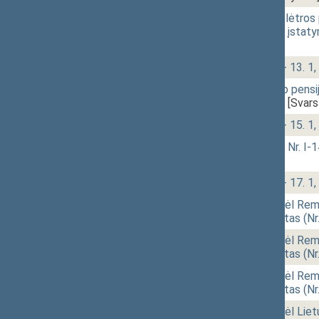
11:20
1 - 12.
Kelių priežiūros ir plėtro
5 priedų pakeitimo įstat
[Svarstymas]
11:24
1 - 13.
Klausimų grupė: 1 - 13. 1, 
11:26
1 - 14.
Socialinio draudimo pensi
(Nr. XIVP-3594(2))
[Svars
11:28
1 - 15.
Klausimų grupė: 1 - 15. 1, 
11:30
1 - 16.
Švietimo įstatymo Nr. I-
[Svarstymas]
11:31
1 - 17.
Klausimų grupė: 1 - 17. 1, 
11:49
r - 4. 1.
Seimo nutarimo „Dėl Rem
nutraukimo“ projektas (N
11:54
r - 4. 1.
Seimo nutarimo „Dėl Rem
nutraukimo“ projektas (N
11:54
r - 4. 1.
Seimo nutarimo „Dėl Rem
nutraukimo“ projektas (N
11:54
r - 4. 3.
Seimo nutarimo „Dėl Liet