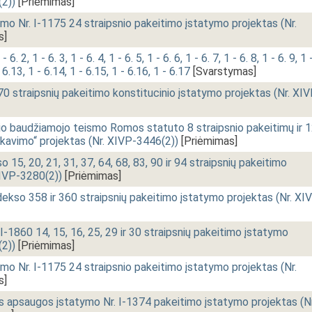
(2))
[Priėmimas]
 Nr. I-1175 24 straipsnio pakeitimo įstatymo projektas (Nr.
s]
6. 2, 1 - 6. 3, 1 - 6. 4, 1 - 6. 5, 1 - 6. 6, 1 - 6. 7, 1 - 6. 8, 1 - 6. 9, 1 
 6.13, 1 - 6.14, 1 - 6.15, 1 - 6.16, 1 - 6.17
[Svarstymas]
0 straipsnių pakeitimo konstitucinio įstatymo projektas (Nr. XIV
io baudžiamojo teismo Romos statuto 8 straipsnio pakeitimų ir 
fikavimo“ projektas (Nr. XIVP-3446(2))
[Priėmimas]
5, 20, 21, 31, 37, 64, 68, 83, 90 ir 94 straipsnių pakeitimo
XIVP-3280(2))
[Priėmimas]
kso 358 ir 360 straipsnių pakeitimo įstatymo projektas (Nr. XI
I-1860 14, 15, 16, 25, 29 ir 30 straipsnių pakeitimo įstatymo
(2))
[Priėmimas]
 Nr. I-1175 24 straipsnio pakeitimo įstatymo projektas (Nr.
s]
apsaugos įstatymo Nr. I-1374 pakeitimo įstatymo projektas (Nr