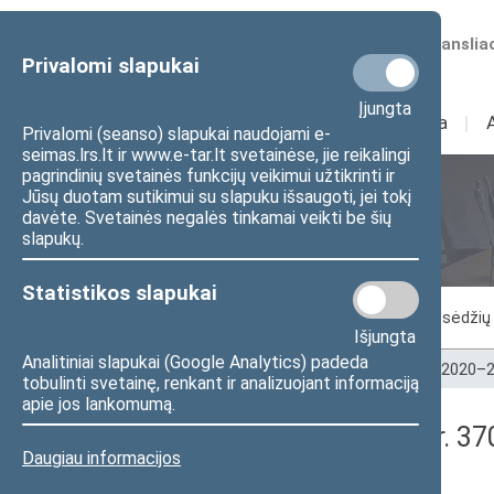
Numatomos transliac
Privalomi slapukai
Įjungta
Sudėtis
I
Veikla
I
Privalomi (seanso) slapukai naudojami e-
seimas.lrs.lt ir www.e-tar.lt svetainėse, jie reikalingi
pagrindinių svetainės funkcijų veikimui užtikrinti ir
Jūsų duotam sutikimui su slapuku išsaugoti, jei tokį
Seimo posėdžiai
davėte. Svetainės negalės tinkamai veikti be šių
slapukų.
Statistikos slapukai
Vykstantis posėdis
Posėdžiai
Posėdžių 
Išjungta
Analitiniai slapukai (Google Analytics) padeda
Pradžia
>
Seimo posėdžiai
>
Kadencijos
>
2020–2
tobulinti svetainę, renkant ir analizuojant informaciją
apie jos lankomumą.
Seimo rytinis posėdis Nr. 3
Daugiau informacijos
Protokolas