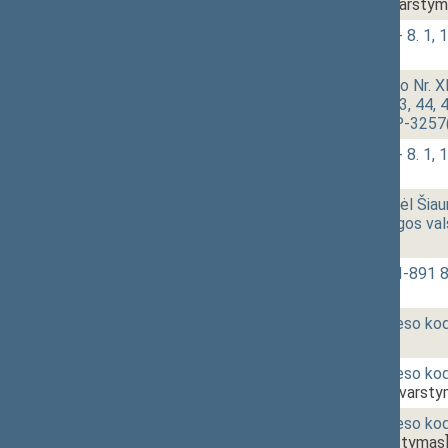
XIVP-2437(2))
[Svarstym
10:52
1 - 8.
Klausimų grupė: 1 - 8. 1, 1 - 
[Svarstymas]
10:58
1 - 8. 1.
Užimtumo įstatymo Nr. XII-
39(3), 40, 41, 42, 43, 44, 
projektas (Nr. XIVP-3257
11:02
1 - 8.
Klausimų grupė: 1 - 8. 1, 1 - 
[Svarstymas]
11:06
1 - 10.
Seimo nutarimo „Dėl Šiaur
pripažinimo ypatingos val
[Svarstymas]
11:11
1 - 11.
Kelių įstatymo Nr. I-891 
[Svarstymas]
11:13
r - 1.
Baudžiamojo proceso kode
[Svarstymas]
11:16
r - 2.
Baudžiamojo proceso kode
(Nr. XIVP-2419)
[Svarsty
11:18
r - 3.
Baudžiamojo proceso kode
XIVP-2618)
[Svarstymas