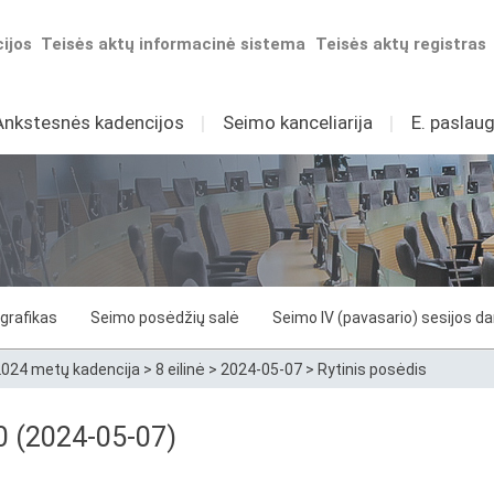
ijos
Teisės aktų informacinė sistema
Teisės aktų registras
Ankstesnės kadencijos
I
Seimo kanceliarija
I
E. paslaug
grafikas
Seimo posėdžių salė
Seimo IV (pavasario) sesijos d
024 metų kadencija
>
8 eilinė
>
2024-05-07
>
Rytinis posėdis
70 (2024-05-07)