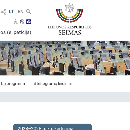
LT
I
EN
os (e. peticija)
arbų programa
Stenogramų leidiniai
2024–2028 metų kadencija