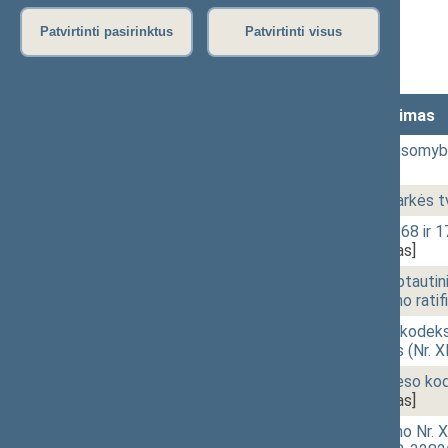
Stenograma
Patvirtinti pasirinktus
Patvirtinti visus
Vaizdo įrašas
Lankomumas
Laikas
Numeris
Svarstytas klausimas
10:00
1 - 1.
Lietuvos Nepriklausomyb
paminėjimas
10:26
1 - 2.
Posėdžio darbotvarkės tv
10:29
1 - 3.
Rinkimų kodekso 168 ir 17
3513(2))
[Priėmimas]
10:31
1 - 4.
Įstatymo „Dėl Tarptautin
straipsnio pakeitimo rati
10:32
1 - 5. 1.
Bausmių vykdymo kodekso 1
įstatymo projektas (Nr. 
10:32
1 - 5. 2.
Baudžiamojo proceso kode
3281(2))
[Priėmimas]
10:33
1 - 5. 3.
Probacijos įstatymo Nr. X