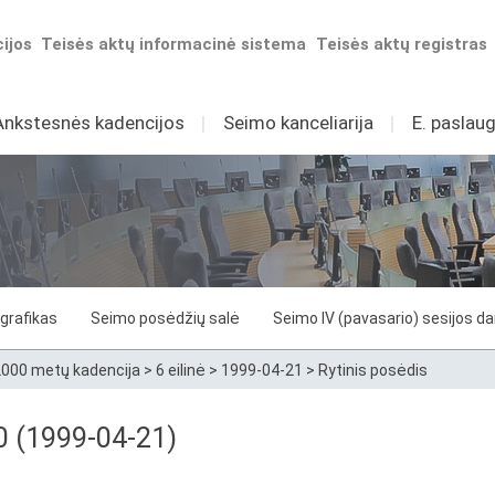
ijos
Teisės aktų informacinė sistema
Teisės aktų registras
Ankstesnės kadencijos
I
Seimo kanceliarija
I
E. paslaug
grafikas
Seimo posėdžių salė
Seimo IV (pavasario) sesijos d
000 metų kadencija
>
6 eilinė
>
1999-04-21
>
Rytinis posėdis
20 (1999-04-21)