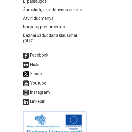
E. paslaugos
Žurnalistų akreditavimo anketa
Atviri duomenys
Naujienų prenumerata
Dažnai užduodami klausimai
(DUK)
Facebook
Flickr
X.com
Youtube
Instagram
Linkedin