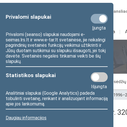
Numatomos transliac
Privalomi slapukai
Įjungta
Sudėtis
I
Veikla
I
Privalomi (seanso) slapukai naudojami e-
seimas.lrs.lt ir www.e-tar.lt svetainėse, jie reikalingi
pagrindinių svetainės funkcijų veikimui užtikrinti ir
Jūsų duotam sutikimui su slapuku išsaugoti, jei tokį
Seimo posėdžiai
davėte. Svetainės negalės tinkamai veikti be šių
slapukų.
Statistikos slapukai
Vykstantis posėdis
Posėdžiai
Posėdžių 
Išjungta
Analitiniai slapukai (Google Analytics) padeda
Pradžia
>
Seimo posėdžiai
>
Kadencijos
>
1996–2
tobulinti svetainę, renkant ir analizuojant informaciją
apie jos lankomumą.
Seimo rytinis posėdis Nr. 3
Daugiau informacijos
Protokolas