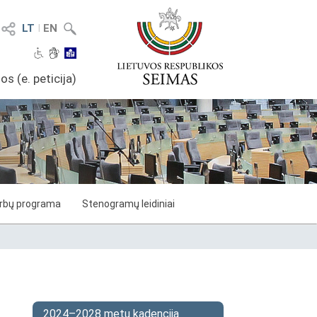
LT
I
EN
os (e. peticija)
arbų programa
Stenogramų leidiniai
2024–2028 metų kadencija