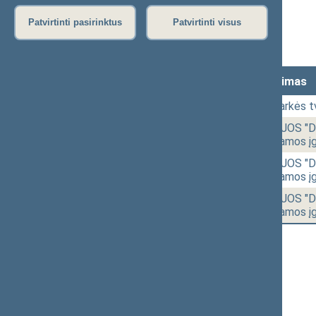
Stenograma
Patvirtinti pasirinktus
Patvirtinti visus
Garso įrašas
(
atsisiųsti
)
Lankomumas
Laikas
Numeris
Svarstytas klausimas
10:02
Posėdžio darbotvarkės tv
10:08
1 - 1.
Seimo REZOLIUCIJOS "Dėl
Vyriausybės programos į
10:33
1 - 1.
Seimo REZOLIUCIJOS "Dėl
Vyriausybės programos į
13:10
1 - 1.
Seimo REZOLIUCIJOS "Dėl
Vyriausybės programos į