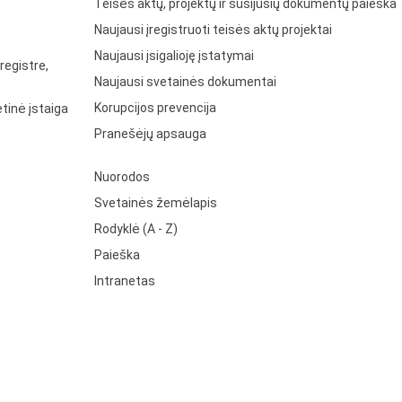
Teisės aktų, projektų ir susijusių dokumentų paieška
Naujausi įregistruoti teisės aktų projektai
Naujausi įsigalioję įstatymai
registre,
Naujausi svetainės dokumentai
Korupcijos prevencija
tinė įstaiga
Pranešėjų apsauga
Nuorodos
Svetainės žemėlapis
Rodyklė (A - Z)
Paieška
Intranetas