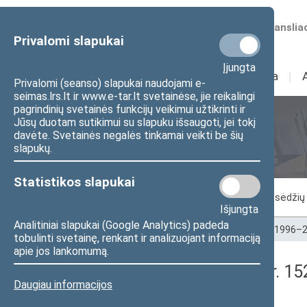
Numatomos transliac
Privalomi slapukai
Įjungta
Sudėtis
I
Veikla
I
Privalomi (seanso) slapukai naudojami e-
seimas.lrs.lt ir www.e-tar.lt svetainėse, jie reikalingi
pagrindinių svetainės funkcijų veikimui užtikrinti ir
Jūsų duotam sutikimui su slapuku išsaugoti, jei tokį
Seimo posėdžiai
davėte. Svetainės negalės tinkamai veikti be šių
slapukų.
Statistikos slapukai
Vykstantis posėdis
Posėdžiai
Posėdžių 
Išjungta
Analitiniai slapukai (Google Analytics) padeda
Pradžia
>
Seimo posėdžiai
>
Kadencijos
>
1996–2
tobulinti svetainę, renkant ir analizuojant informaciją
apie jos lankomumą.
Seimo rytinis posėdis Nr. 1
Daugiau informacijos
Protokolas