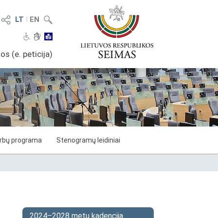
LT
I
EN
os (e. peticija)
arbų programa
Stenogramų leidiniai
2024–2028 metų kadencija