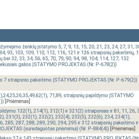
ižymėjimo ženklų įstatymo 5, 7, 9, 13, 15, 20, 21, 23, 24, 27, 31, 3
, 84, 93, 103, 109, 110, 112, 116, 121 ir 126 straipsnių pakeitimų, 
ų bei 32, 33, 34, 56, 65, 70, 79, 90, 94, 98, 104, 114, 127, 132
etekusiais galios ĮSTATYMO PROJEKTAS (Nr. P-678(2))
o 7 straipsnio pakeitimo ĮSTATYMO PROJEKTAS (Nr. P-679(2))
,24,25,26,35,49,62(1), 71,89, straipsnių papildymo ĮSTATYMO
))
[Priėmimas]
dymo 132(1), 214(1), 312(1) ir 321(2) straipsniais ir 81, 11, 26, 
2), 231(3), 232(1), 232(2), 232(4), 232(5), 232(6), 234, 234(1),
6, 285, 287, 288, 289, 290, 294, 295 ir 312 straipsnių pakeitimo ir
JEKTAS (suredaguotas priėmimui) (Nr. P-884(4))
[Priėmimas]
ekso 37 ir 143 straipsnių pakeitimo ĮSTATYMO PROJEKTAS (Nr