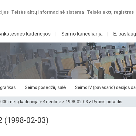
ijos
Teisės aktų informacinė sistema
Teisės aktų registras
Ankstesnės kadencijos
I
Seimo kanceliarija
I
E. paslaug
grafikas
Seimo posėdžių salė
Seimo IV (pavasario) sesijos d
000 metų kadencija
>
4 neeilinė
>
1998-02-03
>
Rytinis posėdis
52 (1998-02-03)