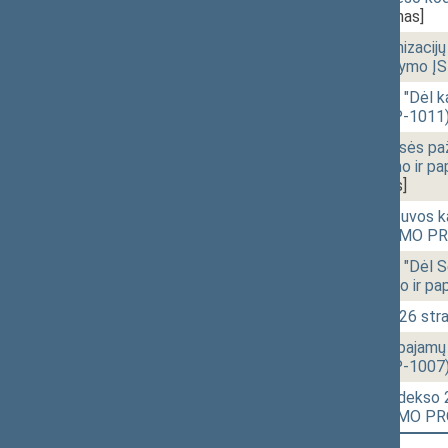
P-885(3))
[Priėmimas]
10:51
r - 1.
Visuomeninių organizacijų
pakeitimo ir papildymo
10:56
r - 3.
Seimo NUTARIMO "Dėl kaim
PROJEKTAS (Nr. P-1011
11:46
1 - 4.
Administracinių teisės pa
straipsnių pakeitimo ir
963(2))
[Priėmimas]
12:16
1 - 6.
Įstatymo "Dėl Lietuvos k
pakeitimo ĮSTATYMO PRO
13:00
r - 2.
Seimo NUTARIMO "Dėl Seimo
steigimo" pakeitimo ir p
13:10
1 - 9a.
Civilinio kodekso 326 s
13:19
1 - 10.
Gyventojų turto ir pajam
PROJEKTAS (Nr. P-1007
13:27
1 - 12.
Pataisos darbų kodekso 23
straipsniu ĮSTATYMO PR