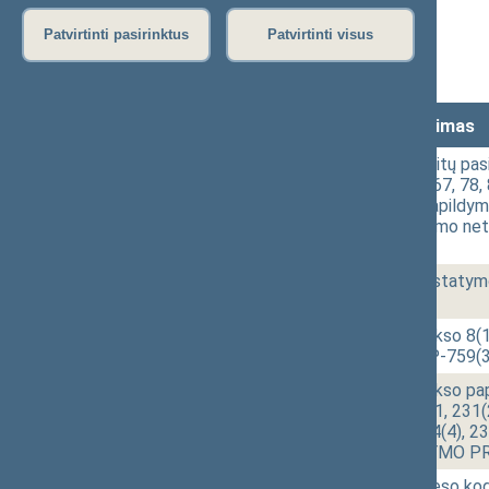
Stenograma
Patvirtinti pasirinktus
Patvirtinti visus
Garso įrašas
(
atsisiųsti
)
Lankomumas
Laikas
Numeris
Svarstytas klausimas
09:59
1 - 3a.
Ordinų, medalių ir kitų pas
39, 47, 48, 63, 66, 67, 78
ir 133 straipsnių papildym
straipsnių pripažinimo n
[Svarstymas]
10:09
1 - 3b.
Žemės reformos įstatym
[Priėmimas]
10:17
1 - 1a.
Baudžiamojo kodekso 8(1)
PROJEKTAS (Nr. P-759(3
10:36
1 - 2a.
Baudžiamojo kodekso papil
49, 54, 55, 207, 231, 231(
234(2), 234(3), 234(4), 23
papildymo ĮSTATYMO PRO
10:40
1 - 2b.
Baudžiamojo proceso kod