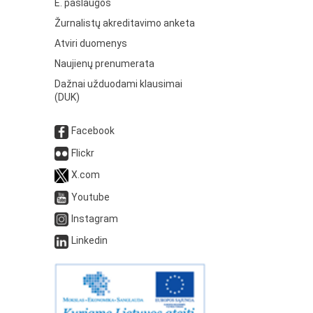
E. paslaugos
Žurnalistų akreditavimo anketa
Atviri duomenys
Naujienų prenumerata
Dažnai užduodami klausimai
(DUK)
Facebook
Flickr
X.com
Youtube
Instagram
Linkedin