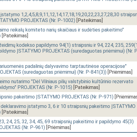
 įstatymo 1,2,4,5,8,9,11,12,14,17,18,19,20,22,23,27,28,30 straipsn
 ĮSTATYMO PROJEKTAS (Nr. P-1002)
[Pateikimas]
o reikalų komiteto narių skaičiaus ir sudėties pakeitimo"
)
[Pateikimas]
žeidimų kodekso papildymo 94(1) straipsniu ir 94, 224, 235, 259(
 papildymo ĮSTATYMO PROJEKTAS (suredaguotas priėmimui) (Nr. 
ariuomenės padalinių dalyvavimo tarptautinėse operacijose"
JEKTAS (suredaguotas priėmimui) (Nr. P-841(3))
[Priėmimas]
 nutarimo "Dėl Vilniaus pilių valstybinio kultūrinio rezervato
apildymo" PROJEKTAS (Nr. P-1015)
[Pateikimas]
traipsnio pakeitimo ĮSTATYMO PROJEKTAS (Nr. P-971)
[Priėmima
ų deklaravimo įstatymo 3, 6 ir 10 straipsnių pakeitimo ĮSTATYMO
)
[Pateikimas]
, 24, 25, 32, 34, 45, 69 straipsnių pakeitimo ir papildymo 45(3)
OJEKTAS (Nr. P-961)
[Priėmimas]