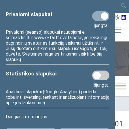
TAIS
TAR
LT
I
EN
Privalomi slapukai
Įjungta
Privalomi (seanso) slapukai naudojami e-
seimas.lrs.lt ir www.e-tar.lt svetainėse, jie reikalingi
pagrindinių svetainės funkcijų veikimui užtikrinti ir
Jūsų duotam sutikimui su slapuku išsaugoti, jei tokį
davėte. Svetainės negalės tinkamai veikti be šių
Seimo posėdžiai
slapukų.
Statistikos slapukai
Išjungta
Analitiniai slapukai (Google Analytics) padeda
tobulinti svetainę, renkant ir analizuojant informaciją
Pradžia
>
Seimo posėdžiai
>
Kadencijos
>
2000–2004 metų
apie jos lankomumą.
kadencija
>
1 neeilinė
>
2001-01-18
>
Rytinis posėdis
Daugiau informacijos
Seimo rytinis posėdis Nr. 36 (2001-01-