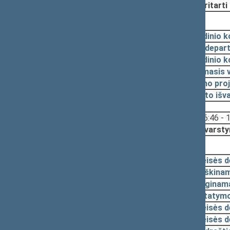
Nutarta:
Pritarti
2012-06-28, svarstymas
2012-06-28
Pagrindinio k
2012-06-26
Teisės depar
2012-06-19
Pagrindinio k
2012-06-19
Lyginamasis 
2012-06-19
Įstatymo pro
2012-05-09
Komiteto išv
Svarstyta:
16:46 - 
Nutarta:
Svarsty
2012-04-10, pateikimas
2012-03-20
Teisės 
2012-03-09
Aiškinam
2012-03-09
Lyginama
2012-03-09
Įstatymo
2011-07-15
Teisės 
2011-06-27
Teisės 