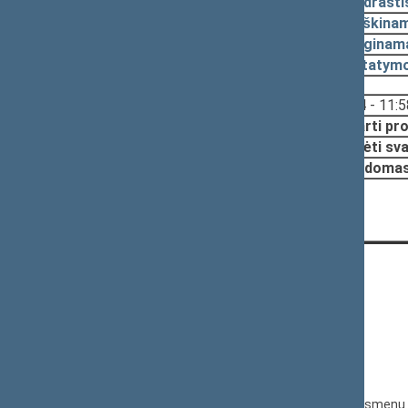
2011-06-23
Lydrašti
2011-06-23
Aiškinam
2011-06-23
Lyginama
2011-06-23
Įstatymo
Svarstyta:
11:24 - 11:5
Nutarta:
Pritarti pr
Pradėti sva
Papildomas
KONTAKTAI:
Gedimino pr. 53, 01109 Vilnius,
Lietuva
(0 5) 239 6060
El. p.
priim@lrs.lt
Duomenys kaupiami ir saugomi Juridinių asmenų 