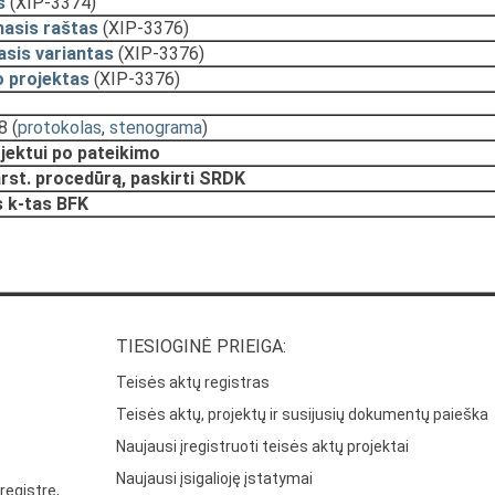
s
(XIP-3374)
asis raštas
(XIP-3376)
sis variantas
(XIP-3376)
 projektas
(XIP-3376)
8
(
protokolas
,
stenograma
)
ojektui po pateikimo
rst. procedūrą, paskirti SRDK
 k-tas BFK
TIESIOGINĖ PRIEIGA:
Teisės aktų registras
Teisės aktų, projektų ir susijusių dokumentų paieška
Naujausi įregistruoti teisės aktų projektai
Naujausi įsigalioję įstatymai
registre,