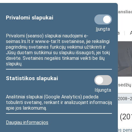
Numatomos transliac
Privalomi slapukai
Įjungta
Sudėtis
I
Veikla
I
Privalomi (seanso) slapukai naudojami e-
seimas.lrs.lt ir www.e-tar.lt svetainėse, jie reikalingi
pagrindinių svetainės funkcijų veikimui užtikrinti ir
Jūsų duotam sutikimui su slapuku išsaugoti, jei tokį
Seimo posėdžiai
davėte. Svetainės negalės tinkamai veikti be šių
slapukų.
Statistikos slapukai
Vykstantis posėdis
Posėdžiai
Posėdžių 
Išjungta
Analitiniai slapukai (Google Analytics) padeda
Pradžia
>
Seimo posėdžiai
>
Kadencijos
>
2008–2
tobulinti svetainę, renkant ir analizuojant informaciją
apie jos lankomumą.
Darbotvarkės klausimas (2012
Daugiau informacijos
Valstybinių socialinio draudimo senatvės pe