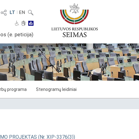
LT
I
EN
os (e. peticija)
arbų programa
Stenogramų leidiniai
TATYMO PROJEKTAS (Nr. XIP-3376(3))