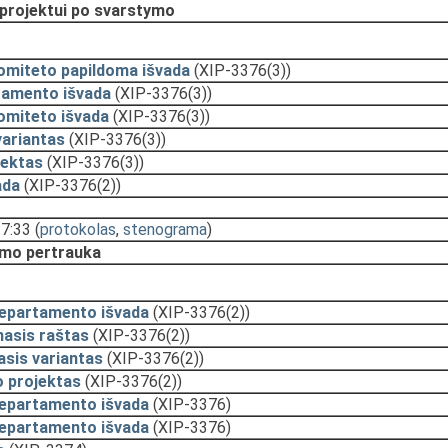
 projektui po svarstymo
omiteto papildoma išvada
(XIP-3376(3))
tamento išvada
(XIP-3376(3))
omiteto išvada
(XIP-3376(3))
variantas
(XIP-3376(3))
jektas
(XIP-3376(3))
ada
(XIP-3376(2))
17:33
(
protokolas
,
stenograma
)
mo pertrauka
departamento išvada
(XIP-3376(2))
asis raštas
(XIP-3376(2))
sis variantas
(XIP-3376(2))
 projektas
(XIP-3376(2))
departamento išvada
(XIP-3376)
departamento išvada
(XIP-3376)