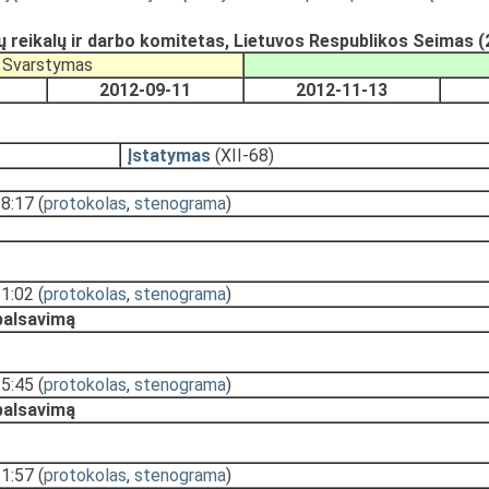
 reikalų ir darbo komitetas, Lietuvos Respublikos Seimas 
Svarstymas
2012-09-11
2012-11-13
Įstatymas
(XII-68)
18:17
(
protokolas
,
stenograma
)
11:02
(
protokolas
,
stenograma
)
 balsavimą
15:45
(
protokolas
,
stenograma
)
 balsavimą
11:57
(
protokolas
,
stenograma
)