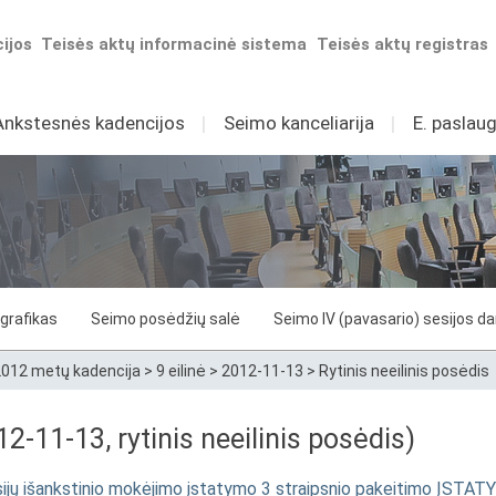
ijos
Teisės aktų informacinė sistema
Teisės aktų registras
Ankstesnės kadencijos
I
Seimo kanceliarija
I
E. paslaug
grafikas
Seimo posėdžių salė
Seimo IV (pavasario) sesijos d
012 metų kadencija
>
9 eilinė
>
2012-11-13
>
Rytinis neeilinis posėdis
-11-13, rytinis neeilinis posėdis)
nsijų išankstinio mokėjimo įstatymo 3 straipsnio pakeitimo ĮS