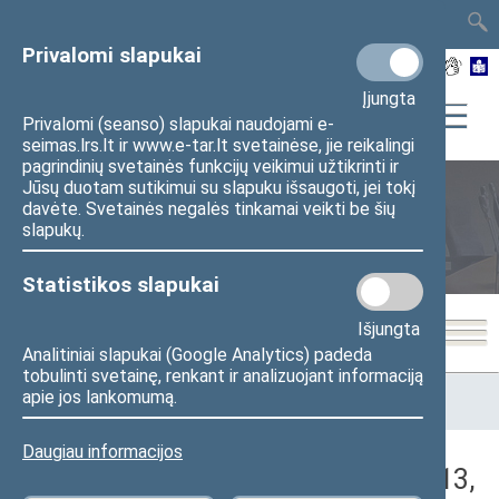
TAIS
TAR
LT
I
EN
Privalomi slapukai
Įjungta
Privalomi (seanso) slapukai naudojami e-
seimas.lrs.lt ir www.e-tar.lt svetainėse, jie reikalingi
pagrindinių svetainės funkcijų veikimui užtikrinti ir
Jūsų duotam sutikimui su slapuku išsaugoti, jei tokį
davėte. Svetainės negalės tinkamai veikti be šių
Seimo posėdžiai
slapukų.
Statistikos slapukai
Išjungta
Analitiniai slapukai (Google Analytics) padeda
tobulinti svetainę, renkant ir analizuojant informaciją
Pradžia
>
Seimo posėdžiai
>
Kadencijos
>
2012–2016 metų
apie jos lankomumą.
kadencija
>
7 eilinė
>
2015-10-13
>
Vakarinis posėdis
Daugiau informacijos
Darbotvarkės klausimas (2015-10-13,