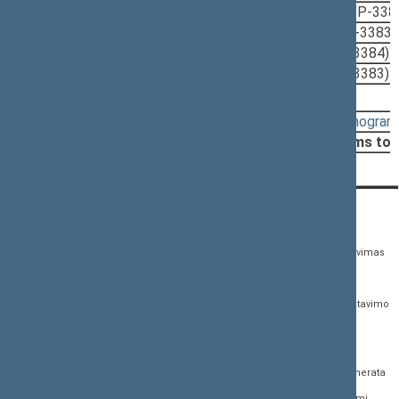
2015-07-07
Lyginamasis variantas
(XIIP-338
2015-07-07
Aiškinamasis raštas
(XIIP-3383
2015-07-07
Įstatymo projektas
(XIIP-3384)
2015-07-07
Įstatymo projektas
(XIIP-3383)
Svarstyta:
16:09 - 16:38
(
protokolas
,
stenogram
Nutarta:
Grąžinti projektą iniciatoriams tob
KONTAKTAI:
TIESIOGINĖ PRIEIGA:
PASLAUGOS:
Gedimino pr. 53,
Teisės aktų registras
Asmenų aptarnavimas
01109 Vilnius, Lietuva
Teisės aktų, projektų ir
E. paslaugos
(0 5) 239 6060
susijusių dokumentų
Žurnalistų akreditavimo
El. p.
priim@lrs.lt
paieška
anketa
Duomenys kaupiami ir
Naujausi įregistruoti teisės
Atviri duomenys
saugomi Juridinių
aktų projektai
asmenų registre, kodas
Naujienų prenumerata
Naujausi įsigalioję
188605295
įstatymai
Dažnai užduodami