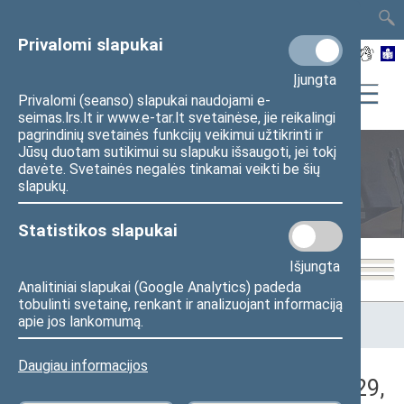
TAIS
TAR
LT
I
EN
Privalomi slapukai
Įjungta
Privalomi (seanso) slapukai naudojami e-
seimas.lrs.lt ir www.e-tar.lt svetainėse, jie reikalingi
pagrindinių svetainės funkcijų veikimui užtikrinti ir
Jūsų duotam sutikimui su slapuku išsaugoti, jei tokį
davėte. Svetainės negalės tinkamai veikti be šių
Seimo posėdžiai
slapukų.
Statistikos slapukai
Išjungta
Analitiniai slapukai (Google Analytics) padeda
tobulinti svetainę, renkant ir analizuojant informaciją
Pradžia
>
Seimo posėdžiai
>
Kadencijos
>
2012–2016 metų
apie jos lankomumą.
kadencija
>
8 eilinė
>
2016-06-29
>
Nenumatytas posėdis
Daugiau informacijos
Darbotvarkės klausimas (2016-06-29,