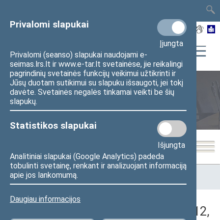
TAIS
TAR
LT
I
EN
Privalomi slapukai
Įjungta
Privalomi (seanso) slapukai naudojami e-
seimas.lrs.lt ir www.e-tar.lt svetainėse, jie reikalingi
pagrindinių svetainės funkcijų veikimui užtikrinti ir
Jūsų duotam sutikimui su slapuku išsaugoti, jei tokį
davėte. Svetainės negalės tinkamai veikti be šių
Seimo posėdžiai
slapukų.
Statistikos slapukai
Išjungta
Analitiniai slapukai (Google Analytics) padeda
tobulinti svetainę, renkant ir analizuojant informaciją
Pradžia
>
Seimo posėdžiai
>
Kadencijos
>
2016–2020 metų
apie jos lankomumą.
kadencija
>
3 eilinė
>
2018-01-12
>
Rytinis posėdis
Daugiau informacijos
Darbotvarkės klausimas (2018-01-12,