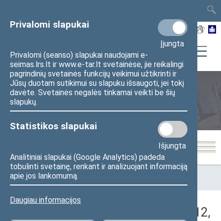
TAIS
TAR
LT
I
EN
Privalomi slapukai
Įjungta
Privalomi (seanso) slapukai naudojami e-
seimas.lrs.lt ir www.e-tar.lt svetainėse, jie reikalingi
pagrindinių svetainės funkcijų veikimui užtikrinti ir
Jūsų duotam sutikimui su slapuku išsaugoti, jei tokį
davėte. Svetainės negalės tinkamai veikti be šių
Seimo posėdžiai
slapukų.
Statistikos slapukai
Išjungta
Analitiniai slapukai (Google Analytics) padeda
tobulinti svetainę, renkant ir analizuojant informaciją
Pradžia
>
Seimo posėdžiai
>
Kadencijos
>
2016–2020 metų
apie jos lankomumą.
kadencija
>
3 eilinė
>
2018-01-12
>
Vakarinis posėdis
Daugiau informacijos
Darbotvarkės klausimas (2018-01-12,