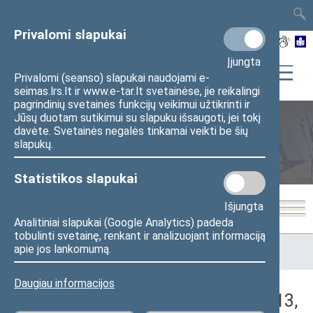
TAIS
TAR
LT
I
EN
Privalomi slapukai
Įjungta
Privalomi (seanso) slapukai naudojami e-
seimas.lrs.lt ir www.e-tar.lt svetainėse, jie reikalingi
pagrindinių svetainės funkcijų veikimui užtikrinti ir
Jūsų duotam sutikimui su slapuku išsaugoti, jei tokį
davėte. Svetainės negalės tinkamai veikti be šių
Seimo posėdžiai
slapukų.
Statistikos slapukai
Išjungta
Analitiniai slapukai (Google Analytics) padeda
tobulinti svetainę, renkant ir analizuojant informaciją
Pradžia
>
Seimo posėdžiai
>
Kadencijos
>
2016–2020 metų
apie jos lankomumą.
kadencija
>
4 eilinė
>
2018-03-13
>
Rytinis posėdis
Daugiau informacijos
Darbotvarkės klausimas (2018-03-13,