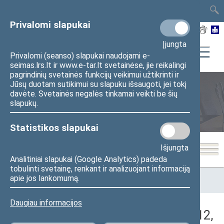
TAIS
TAR
LT
I
EN
Privalomi slapukai
Įjungta
Privalomi (seanso) slapukai naudojami e-
seimas.lrs.lt ir www.e-tar.lt svetainėse, jie reikalingi
pagrindinių svetainės funkcijų veikimui užtikrinti ir
Jūsų duotam sutikimui su slapuku išsaugoti, jei tokį
davėte. Svetainės negalės tinkamai veikti be šių
Seimo posėdžiai
slapukų.
Statistikos slapukai
Išjungta
Analitiniai slapukai (Google Analytics) padeda
tobulinti svetainę, renkant ir analizuojant informaciją
Pradžia
>
Seimo posėdžiai
>
Kadencijos
>
2016–2020 metų
apie jos lankomumą.
kadencija
>
4 eilinė
>
2018-04-12
>
Rytinis posėdis
Daugiau informacijos
Darbotvarkės klausimas (2018-04-12,