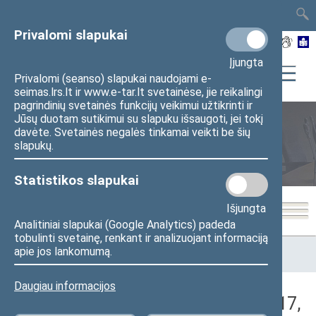
TAIS
TAR
LT
I
EN
Privalomi slapukai
Įjungta
Privalomi (seanso) slapukai naudojami e-
seimas.lrs.lt ir www.e-tar.lt svetainėse, jie reikalingi
pagrindinių svetainės funkcijų veikimui užtikrinti ir
Jūsų duotam sutikimui su slapuku išsaugoti, jei tokį
davėte. Svetainės negalės tinkamai veikti be šių
Seimo posėdžiai
slapukų.
Statistikos slapukai
Išjungta
Analitiniai slapukai (Google Analytics) padeda
tobulinti svetainę, renkant ir analizuojant informaciją
Pradžia
>
Seimo posėdžiai
>
Kadencijos
>
2016–2020 metų
apie jos lankomumą.
kadencija
>
4 eilinė
>
2018-04-17
>
Rytinis posėdis
Daugiau informacijos
Darbotvarkės klausimas (2018-04-17,