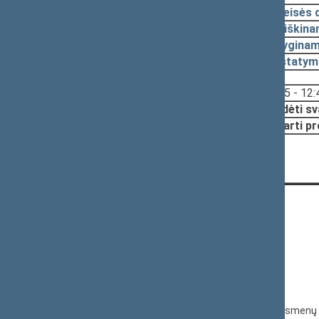
2018-04-05
Teisės 
2018-03-27
Aiškina
2018-03-27
Lyginam
2018-03-27
Įstatym
Svarstyta:
12:25 - 12:
Nutarta:
Pradėti sv
Pritarti p
KONTAKTAI:
Gedimino pr. 53, 01109 Vilnius,
Lietuva
(0 5) 239 6060
El. p.
priim@lrs.lt
Duomenys kaupiami ir saugomi Juridinių asmenų 