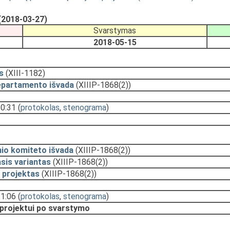
(2018-03-27)
Svarstymas
2018-05-15
s
(XIII-1182)
epartamento išvada
(XIIIP-1868(2))
10:31
(
protokolas
,
stenograma
)
nio komiteto išvada
(XIIIP-1868(2))
sis variantas
(XIIIP-1868(2))
 projektas
(XIIIP-1868(2))
11:06
(
protokolas
,
stenograma
)
 projektui po svarstymo