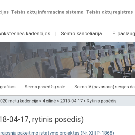
ijos
Teisės aktų informacinė sistema
Teisės aktų registras
Ankstesnės kadencijos
I
Seimo kanceliarija
I
E. paslaug
grafikas
Seimo posėdžių salė
Seimo IV (pavasario) sesijos d
020 metų kadencija
>
4 eilinė
>
2018-04-17
>
Rytinis posėdis
8-04-17, rytinis posėdis)
traipsnių pakeitimo įstatymo projektas (Nr. XIIIP-1868)