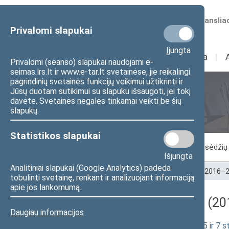
Numatomos transliac
Privalomi slapukai
Įjungta
Sudėtis
I
Veikla
I
Privalomi (seanso) slapukai naudojami e-
seimas.lrs.lt ir www.e-tar.lt svetainėse, jie reikalingi
pagrindinių svetainės funkcijų veikimui užtikrinti ir
Jūsų duotam sutikimui su slapuku išsaugoti, jei tokį
Seimo posėdžiai
davėte. Svetainės negalės tinkamai veikti be šių
slapukų.
Statistikos slapukai
Vykstantis posėdis
Posėdžiai
Posėdžių 
Išjungta
Analitiniai slapukai (Google Analytics) padeda
Pradžia
>
Seimo posėdžiai
>
Kadencijos
>
2016–2
tobulinti svetainę, renkant ir analizuojant informaciją
apie jos lankomumą.
Darbotvarkės klausimas (201
Daugiau informacijos
Biudžeto sandaros įstatymo Nr. I-430 5 ir 7 s