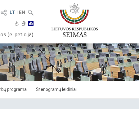
LT
I
EN
os (e. peticija)
arbų programa
Stenogramų leidiniai