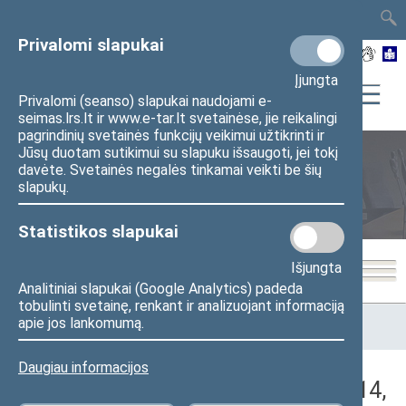
TAIS
TAR
LT
I
EN
Privalomi slapukai
Įjungta
Privalomi (seanso) slapukai naudojami e-
seimas.lrs.lt ir www.e-tar.lt svetainėse, jie reikalingi
pagrindinių svetainės funkcijų veikimui užtikrinti ir
Jūsų duotam sutikimui su slapuku išsaugoti, jei tokį
davėte. Svetainės negalės tinkamai veikti be šių
Seimo posėdžiai
slapukų.
Statistikos slapukai
Išjungta
Analitiniai slapukai (Google Analytics) padeda
tobulinti svetainę, renkant ir analizuojant informaciją
Pradžia
>
Seimo posėdžiai
>
Kadencijos
>
2016–2020 metų
apie jos lankomumą.
kadencija
>
4 eilinė
>
2018-06-14
>
Vakarinis posėdis
Daugiau informacijos
Darbotvarkės klausimas (2018-06-14,