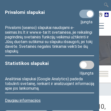
TAIS
TAR
LT
I
EN
Privalomi slapukai
Įjungta
Privalomi (seanso) slapukai naudojami e-
seimas.lrs.lt ir www.e-tar.lt svetainėse, jie reikalingi
pagrindinių svetainės funkcijų veikimui užtikrinti ir
Jūsų duotam sutikimui su slapuku išsaugoti, jei tokį
davėte. Svetainės negalės tinkamai veikti be šių
Seimo posėdžiai
slapukų.
Statistikos slapukai
Išjungta
Analitiniai slapukai (Google Analytics) padeda
tobulinti svetainę, renkant ir analizuojant informaciją
Pradžia
>
Seimo posėdžiai
>
Kadencijos
>
2016–2020 metų
apie jos lankomumą.
kadencija
>
5 eilinė
>
2018-12-10
>
Nenumatytas posėdis
Daugiau informacijos
Darbotvarkės klausimas (2018-12-10,