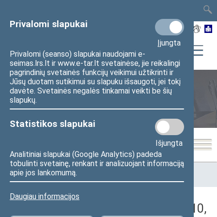
TAIS
TAR
LT
I
EN
Privalomi slapukai
Įjungta
Privalomi (seanso) slapukai naudojami e-
seimas.lrs.lt ir www.e-tar.lt svetainėse, jie reikalingi
pagrindinių svetainės funkcijų veikimui užtikrinti ir
Jūsų duotam sutikimui su slapuku išsaugoti, jei tokį
davėte. Svetainės negalės tinkamai veikti be šių
Seimo posėdžiai
slapukų.
Statistikos slapukai
Išjungta
Analitiniai slapukai (Google Analytics) padeda
tobulinti svetainę, renkant ir analizuojant informaciją
Pradžia
>
Seimo posėdžiai
>
Kadencijos
>
2016–2020 metų
apie jos lankomumą.
kadencija
>
5 eilinė
>
2018-12-10
>
Nenumatytas posėdis
Daugiau informacijos
Darbotvarkės klausimas (2018-12-10,