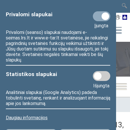
TAIS
TAR
LT
I
EN
Privalomi slapukai
Įjungta
Privalomi (seanso) slapukai naudojami e-
seimas.lrs.lt ir www.e-tar.lt svetainėse, jie reikalingi
pagrindinių svetainės funkcijų veikimui užtikrinti ir
Jūsų duotam sutikimui su slapuku išsaugoti, jei tokį
davėte. Svetainės negalės tinkamai veikti be šių
Seimo posėdžiai
slapukų.
Statistikos slapukai
Išjungta
Analitiniai slapukai (Google Analytics) padeda
tobulinti svetainę, renkant ir analizuojant informaciją
Pradžia
>
Seimo posėdžiai
>
Kadencijos
>
2016–2020 metų
apie jos lankomumą.
kadencija
>
5 eilinė
>
2018-12-13
>
Rytinis posėdis
Daugiau informacijos
Darbotvarkės klausimas (2018-12-13,