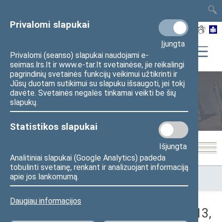
TAIS
TAR
LT
I
EN
Privalomi slapukai
Įjungta
Privalomi (seanso) slapukai naudojami e-
seimas.lrs.lt ir www.e-tar.lt svetainėse, jie reikalingi
pagrindinių svetainės funkcijų veikimui užtikrinti ir
Jūsų duotam sutikimui su slapuku išsaugoti, jei tokį
davėte. Svetainės negalės tinkamai veikti be šių
Seimo posėdžiai
slapukų.
Statistikos slapukai
Išjungta
Analitiniai slapukai (Google Analytics) padeda
tobulinti svetainę, renkant ir analizuojant informaciją
Pradžia
>
Seimo posėdžiai
>
Kadencijos
>
2016–2020 metų
apie jos lankomumą.
kadencija
>
5 eilinė
>
2018-12-13
>
Vakarinis posėdis
Daugiau informacijos
Darbotvarkės klausimas (2018-12-13,