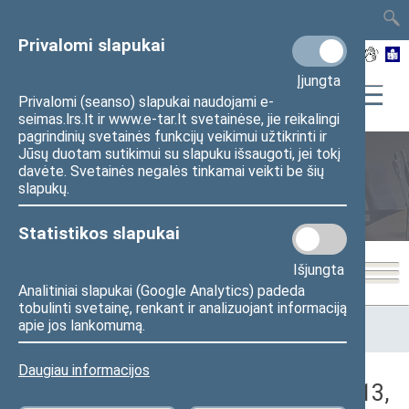
TAIS
TAR
LT
I
EN
Privalomi slapukai
Įjungta
Privalomi (seanso) slapukai naudojami e-
seimas.lrs.lt ir www.e-tar.lt svetainėse, jie reikalingi
pagrindinių svetainės funkcijų veikimui užtikrinti ir
Jūsų duotam sutikimui su slapuku išsaugoti, jei tokį
davėte. Svetainės negalės tinkamai veikti be šių
Seimo posėdžiai
slapukų.
Statistikos slapukai
Išjungta
Analitiniai slapukai (Google Analytics) padeda
tobulinti svetainę, renkant ir analizuojant informaciją
Pradžia
>
Seimo posėdžiai
>
Kadencijos
>
2016–2020 metų
apie jos lankomumą.
kadencija
>
5 eilinė
>
2018-12-13
>
Vakarinis posėdis
Daugiau informacijos
Darbotvarkės klausimas (2018-12-13,