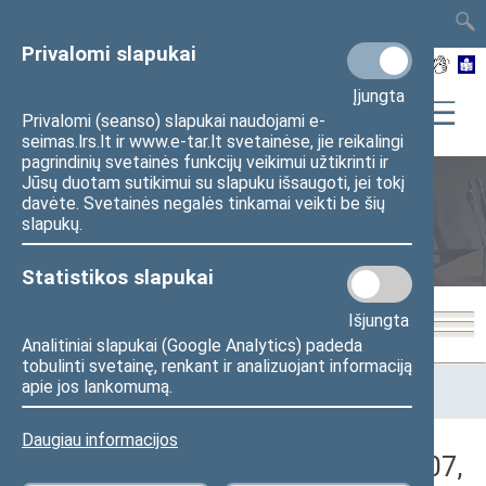
TAIS
TAR
LT
I
EN
Privalomi slapukai
Įjungta
Privalomi (seanso) slapukai naudojami e-
seimas.lrs.lt ir www.e-tar.lt svetainėse, jie reikalingi
pagrindinių svetainės funkcijų veikimui užtikrinti ir
Jūsų duotam sutikimui su slapuku išsaugoti, jei tokį
davėte. Svetainės negalės tinkamai veikti be šių
Seimo posėdžiai
slapukų.
Statistikos slapukai
Išjungta
Analitiniai slapukai (Google Analytics) padeda
tobulinti svetainę, renkant ir analizuojant informaciją
Pradžia
>
Seimo posėdžiai
>
Kadencijos
>
2016–2020 metų
apie jos lankomumą.
kadencija
>
8 eilinė
>
2020-05-07
>
Vakarinis posėdis
Daugiau informacijos
Darbotvarkės klausimas (2020-05-07,