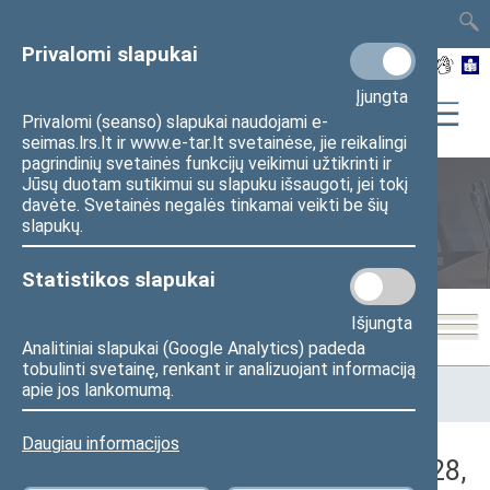
TAIS
TAR
LT
I
EN
Privalomi slapukai
Įjungta
Privalomi (seanso) slapukai naudojami e-
seimas.lrs.lt ir www.e-tar.lt svetainėse, jie reikalingi
pagrindinių svetainės funkcijų veikimui užtikrinti ir
Jūsų duotam sutikimui su slapuku išsaugoti, jei tokį
davėte. Svetainės negalės tinkamai veikti be šių
Seimo posėdžiai
slapukų.
Statistikos slapukai
Išjungta
Analitiniai slapukai (Google Analytics) padeda
tobulinti svetainę, renkant ir analizuojant informaciją
Pradžia
>
Seimo posėdžiai
>
Kadencijos
>
2016–2020 metų
apie jos lankomumą.
kadencija
>
8 eilinė
>
2020-05-28
>
Rytinis posėdis
Daugiau informacijos
Darbotvarkės klausimas (2020-05-28,