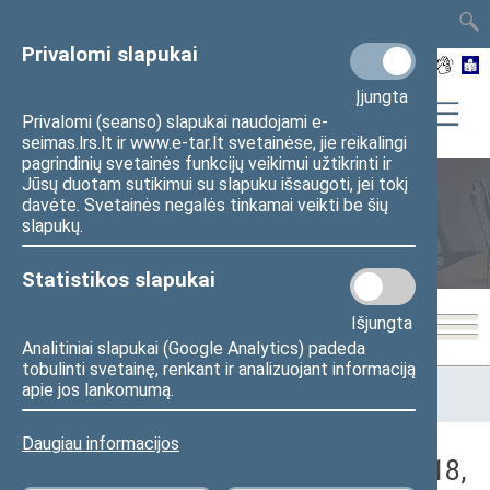
TAIS
TAR
LT
I
EN
Privalomi slapukai
Įjungta
Privalomi (seanso) slapukai naudojami e-
seimas.lrs.lt ir www.e-tar.lt svetainėse, jie reikalingi
pagrindinių svetainės funkcijų veikimui užtikrinti ir
Jūsų duotam sutikimui su slapuku išsaugoti, jei tokį
davėte. Svetainės negalės tinkamai veikti be šių
Seimo posėdžiai
slapukų.
Statistikos slapukai
Išjungta
Analitiniai slapukai (Google Analytics) padeda
tobulinti svetainę, renkant ir analizuojant informaciją
Pradžia
>
Seimo posėdžiai
>
Kadencijos
>
2008–2012 metų
apie jos lankomumą.
kadencija
>
1 eilinė
>
2008-12-18
>
Vakarinis posėdis
Daugiau informacijos
Darbotvarkės klausimas (2008-12-18,